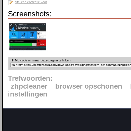
Stel een correctie voor
Screenshots:
HTML code om naar deze pagina te linken:
Trefwoorden:
zhpcleaner
browser opschonen
instellingen