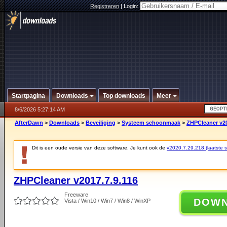
Registreren
|
Login:
Startpagina
Downloads
Top downloads
Meer
8/6/2026 5:27:14 AM
AfterDawn
>
Downloads
>
Beveiliging
>
Systeem schoonmaak
>
ZHPCleaner v20
Dit is een oude versie van deze software. Je kunt ook de
v2020.7.29.218 (laatste st
ZHPCleaner v2017.7.9.116
Freeware
DOW
Vista / Win10 / Win7 / Win8 / WinXP