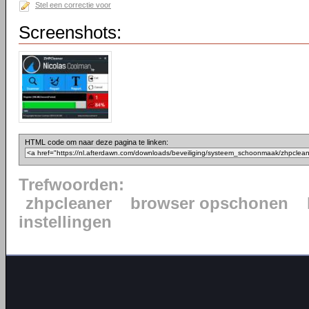
Stel een correctie voor
Screenshots:
HTML code om naar deze pagina te linken:
Trefwoorden:
zhpcleaner
browser opschonen
instellingen