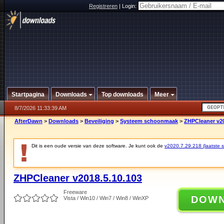
Registreren
|
Login:
Startpagina
Downloads
Top downloads
Meer
8/7/2026 11:33:39 AM
AfterDawn
>
Downloads
>
Beveiliging
>
Systeem schoonmaak
>
ZHPCleaner v20
Dit is een oude versie van deze software. Je kunt ook de
v2020.7.29.218 (laatste st
ZHPCleaner v2018.5.10.103
Freeware
DOW
Vista / Win10 / Win7 / Win8 / WinXP