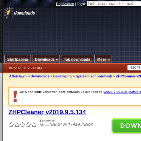
Registreren
|
Login:
Startpagina
Downloads
Top downloads
Meer
8/7/2026 11:25:17 AM
AfterDawn
>
Downloads
>
Beveiliging
>
Systeem schoonmaak
>
ZHPCleaner v20
Dit is een oude versie van deze software. Je kunt ook de
v2020.7.29.218 (laatste st
ZHPCleaner v2019.9.5.134
Freeware
DOW
Vista / Win10 / Win7 / Win8 / WinXP