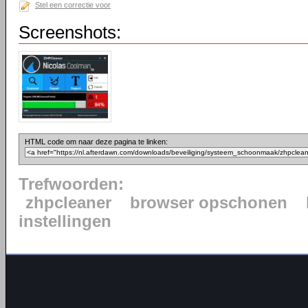
Stel een correctie voor
Screenshots:
HTML code om naar deze pagina te linken:
Trefwoorden:
zhpcleaner
browser opschonen
instellingen