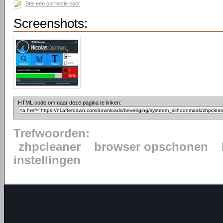
Stel een correctie voor
Screenshots:
HTML code om naar deze pagina te linken:
Trefwoorden:
zhpcleaner
browser opschonen
instellingen