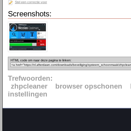
Stel een correctie voor
Screenshots:
HTML code om naar deze pagina te linken:
Trefwoorden:
zhpcleaner
browser opschonen
instellingen