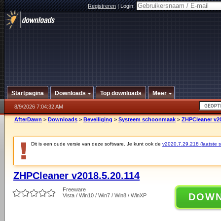
Registreren
|
Login:
Startpagina
Downloads
Top downloads
Meer
8/9/2026 7:04:32 AM
AfterDawn
>
Downloads
>
Beveiliging
>
Systeem schoonmaak
>
ZHPCleaner v20
Dit is een oude versie van deze software. Je kunt ook de
v2020.7.29.218 (laatste st
ZHPCleaner v2018.5.20.114
Freeware
DOW
Vista / Win10 / Win7 / Win8 / WinXP