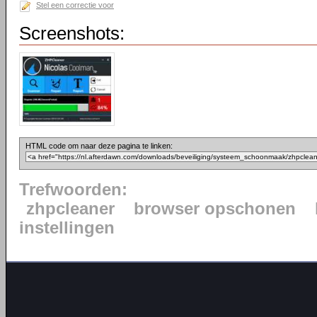
Stel een correctie voor
Screenshots:
HTML code om naar deze pagina te linken:
Trefwoorden:
zhpcleaner
browser opschonen
instellingen