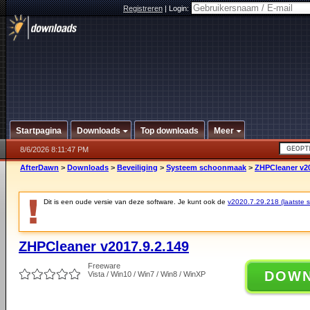
Registreren
|
Login:
Startpagina
Downloads
Top downloads
Meer
8/6/2026 8:11:47 PM
AfterDawn
>
Downloads
>
Beveiliging
>
Systeem schoonmaak
>
ZHPCleaner v20
Dit is een oude versie van deze software. Je kunt ook de
v2020.7.29.218 (laatste st
ZHPCleaner v2017.9.2.149
Freeware
DOW
Vista / Win10 / Win7 / Win8 / WinXP