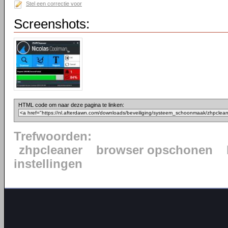
Stel een correctie voor
Screenshots:
HTML code om naar deze pagina te linken:
Trefwoorden:
zhpcleaner
browser opschonen
instellingen