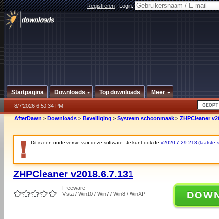
Registreren
|
Login:
Startpagina
Downloads
Top downloads
Meer
8/7/2026 6:50:34 PM
AfterDawn
>
Downloads
>
Beveiliging
>
Systeem schoonmaak
>
ZHPCleaner v20
Dit is een oude versie van deze software. Je kunt ook de
v2020.7.29.218 (laatste st
ZHPCleaner v2018.6.7.131
Freeware
DOW
Vista / Win10 / Win7 / Win8 / WinXP