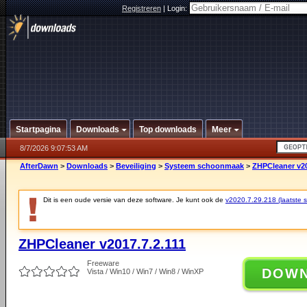
Registreren
|
Login:
Startpagina
Downloads
Top downloads
Meer
8/7/2026 9:07:53 AM
AfterDawn
>
Downloads
>
Beveiliging
>
Systeem schoonmaak
>
ZHPCleaner v20
Dit is een oude versie van deze software. Je kunt ook de
v2020.7.29.218 (laatste st
ZHPCleaner v2017.7.2.111
Freeware
DOW
Vista / Win10 / Win7 / Win8 / WinXP