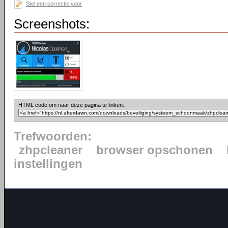
Stel een correctie voor
Screenshots:
HTML code om naar deze pagina te linken:
Trefwoorden:
zhpcleaner
browser opschonen
instellingen