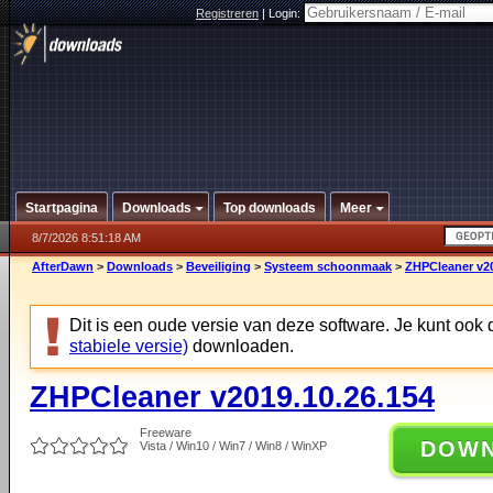
Registreren
|
Login:
Startpagina
Downloads
Top downloads
Meer
8/7/2026 8:51:18 AM
AfterDawn
>
Downloads
>
Beveiliging
>
Systeem schoonmaak
>
ZHPCleaner v20
Dit is een oude versie van deze software. Je kunt ook
stabiele versie)
downloaden.
ZHPCleaner v2019.10.26.154
Freeware
DOW
Vista / Win10 / Win7 / Win8 / WinXP