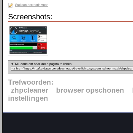
Stel een correctie voor
Screenshots:
HTML code om naar deze pagina te linken:
Trefwoorden:
zhpcleaner
browser opschonen
instellingen