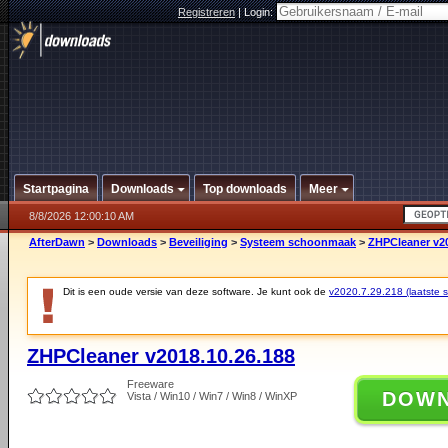
Registreren
|
Login:
Startpagina
Downloads
Top downloads
Meer
8/8/2026 12:00:10 AM
AfterDawn
>
Downloads
>
Beveiliging
>
Systeem schoonmaak
>
ZHPCleaner v20
Dit is een oude versie van deze software. Je kunt ook de
v2020.7.29.218 (laatste st
ZHPCleaner v2018.10.26.188
Freeware
DOW
Vista / Win10 / Win7 / Win8 / WinXP