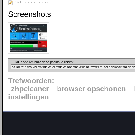
Stel een correctie voor
Screenshots:
HTML code om naar deze pagina te linken:
Trefwoorden:
zhpcleaner
browser opschonen
instellingen