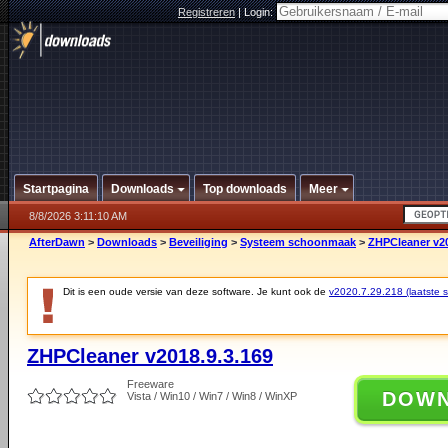
Registreren
|
Login:
Startpagina
Downloads
Top downloads
Meer
8/8/2026 3:11:10 AM
AfterDawn
>
Downloads
>
Beveiliging
>
Systeem schoonmaak
>
ZHPCleaner v20
Dit is een oude versie van deze software. Je kunt ook de
v2020.7.29.218 (laatste st
ZHPCleaner v2018.9.3.169
Freeware
DOW
Vista / Win10 / Win7 / Win8 / WinXP