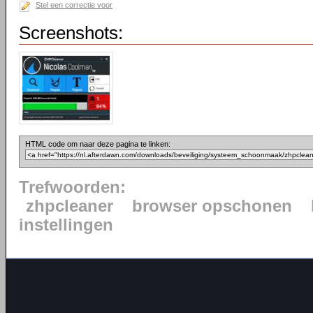
Stel een correctie voor
Screenshots:
HTML code om naar deze pagina te linken:
Trefwoorden:
zhpcleaner
browser opschonen
instellingen