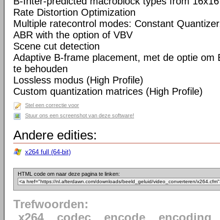
B-Inter-predicted macroblock types from 16x16
Rate Distortion Optimization
Multiple ratecontrol modes: Constant Quantizer,
ABR with the option of VBV
Scene cut detection
Adaptive B-frame placement, met de optie om 
te behouden
Lossless modus (High Profile)
Custom quantization matrices (High Profile)
Stel een correctie voor
Stuur ons een screenshot van deze software!
Andere edities:
x264 full (64-bit)
HTML code om naar deze pagina te linken:
Trefwoorden:
x264
codec
encode
encoding