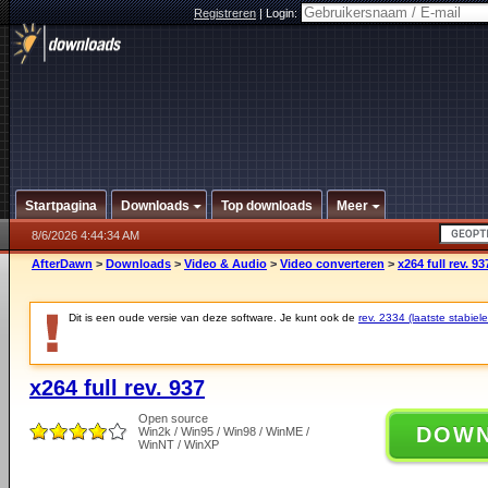
Registreren
|
Login:
Startpagina
Downloads
Top downloads
Meer
8/6/2026 4:44:34 AM
AfterDawn
>
Downloads
>
Video & Audio
>
Video converteren
>
x264 full rev. 93
Dit is een oude versie van deze software. Je kunt ook de
rev. 2334 (laatste stabiele
x264 full rev. 937
Open source
DOW
Win2k / Win95 / Win98 / WinME /
WinNT / WinXP