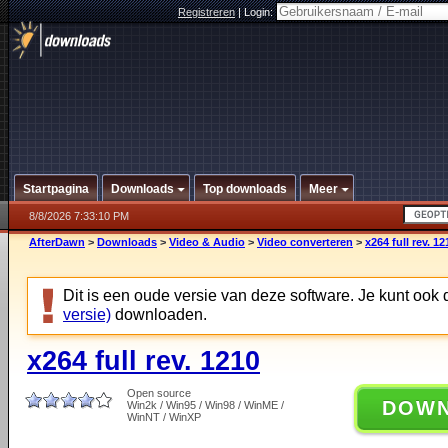
Registreren
|
Login:
Startpagina
Downloads
Top downloads
Meer
8/8/2026 7:33:10 PM
AfterDawn
>
Downloads
>
Video & Audio
>
Video converteren
>
x264 full rev. 12
Dit is een oude versie van deze software. Je kunt ook
versie)
downloaden.
x264 full rev. 1210
Open source
DOW
Win2k / Win95 / Win98 / WinME /
WinNT / WinXP