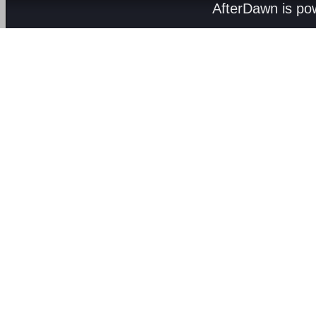
AfterDawn is p