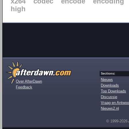
x264
codec
encode
encoding
high
Sections:
Nieuws
Over AfterDawn
Downloads
Feedback
Top Downloads
Discussie
Vraag en Antwoo
Nieuws2.nl
© 1999-2026