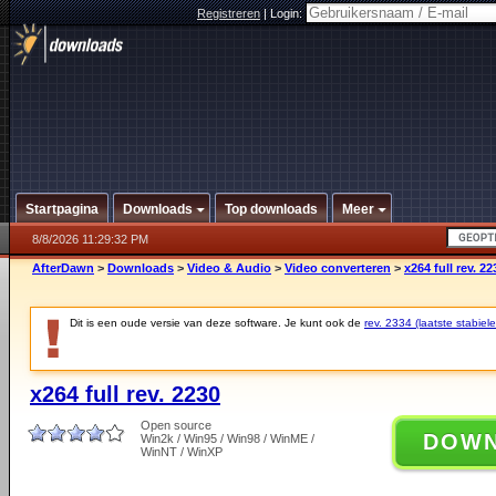
Registreren
|
Login:
Startpagina
Downloads
Top downloads
Meer
8/8/2026 11:29:32 PM
AfterDawn
>
Downloads
>
Video & Audio
>
Video converteren
>
x264 full rev. 22
Dit is een oude versie van deze software. Je kunt ook de
rev. 2334 (laatste stabiele
x264 full rev. 2230
Open source
DOW
Win2k / Win95 / Win98 / WinME /
WinNT / WinXP