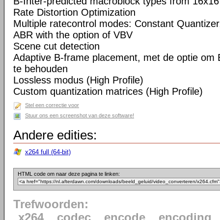
B-Inter-predicted macroblock types from 16x16
Rate Distortion Optimization
Multiple ratecontrol modes: Constant Quantizer,
ABR with the option of VBV
Scene cut detection
Adaptive B-frame placement, met de optie om 
te behouden
Lossless modus (High Profile)
Custom quantization matrices (High Profile)
Stel een correctie voor
Stuur ons een screenshot van deze software!
Andere edities:
x264 full (64-bit)
HTML code om naar deze pagina te linken:
Trefwoorden:
x264
codec
encode
encoding