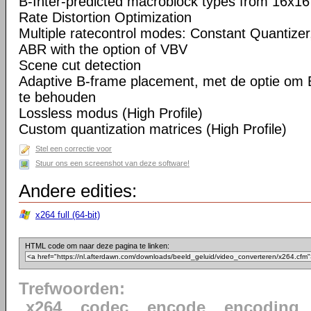
B-Inter-predicted macroblock types from 16x16
Rate Distortion Optimization
Multiple ratecontrol modes: Constant Quantizer,
ABR with the option of VBV
Scene cut detection
Adaptive B-frame placement, met de optie om 
te behouden
Lossless modus (High Profile)
Custom quantization matrices (High Profile)
Stel een correctie voor
Stuur ons een screenshot van deze software!
Andere edities:
x264 full (64-bit)
HTML code om naar deze pagina te linken:
Trefwoorden:
x264
codec
encode
encoding