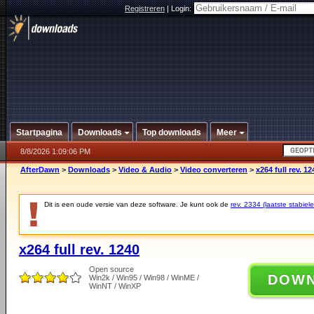
Registreren
|
Login:
Startpagina
Downloads
Top downloads
Meer
8/8/2026 1:09:06 PM
AfterDawn
>
Downloads
>
Video & Audio
>
Video converteren
>
x264 full rev. 12
Dit is een oude versie van deze software. Je kunt ook de
rev. 2334 (laatste stabiele
x264 full rev. 1240
Open source
DOW
Win2k / Win95 / Win98 / WinME /
WinNT / WinXP