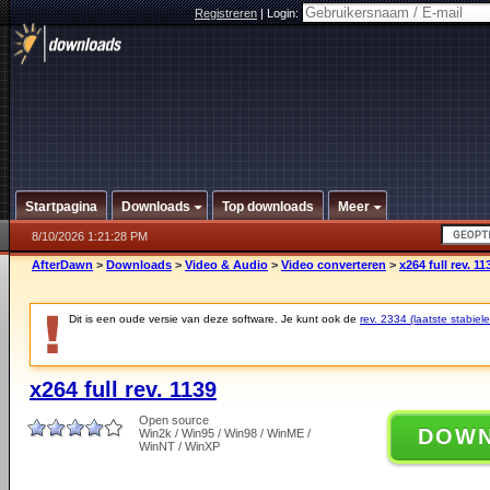
Registreren
|
Login:
Startpagina
Downloads
Top downloads
Meer
8/10/2026 1:21:28 PM
AfterDawn
>
Downloads
>
Video & Audio
>
Video converteren
>
x264 full rev. 11
Dit is een oude versie van deze software. Je kunt ook de
rev. 2334 (laatste stabiele
x264 full rev. 1139
Open source
DOW
Win2k / Win95 / Win98 / WinME /
WinNT / WinXP