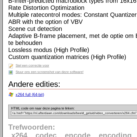
B-Inter-predicted macroblock types from 16x16
Rate Distortion Optimization
Multiple ratecontrol modes: Constant Quantizer,
ABR with the option of VBV
Scene cut detection
Adaptive B-frame placement, met de optie om 
te behouden
Lossless modus (High Profile)
Custom quantization matrices (High Profile)
Stel een correctie voor
Stuur ons een screenshot van deze software!
Andere edities:
x264 full (64-bit)
HTML code om naar deze pagina te linken:
Trefwoorden:
x264
codec
encode
encoding