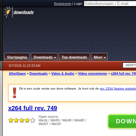
Registreren
|
Login:
Startpagina
Downloads
Top downloads
Meer
8/7/2026 11:19:33 AM
AfterDawn
>
Downloads
>
Video & Audio
>
Video converteren
>
x264 full rev. 74
Dit is een oude versie van deze software. Je kunt ook de
rev. 2334 (laatste stabiele
x264 full rev. 749
Open source
DOW
Win2k / Win95 / Win98 / WinME /
WinNT / WinXP