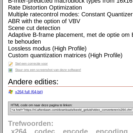
B-Inter-predicted macroblock types from 16x16
Rate Distortion Optimization
Multiple ratecontrol modes: Constant Quantizer,
ABR with the option of VBV
Scene cut detection
Adaptive B-frame placement, met de optie om 
te behouden
Lossless modus (High Profile)
Custom quantization matrices (High Profile)
Stel een correctie voor
Stuur ons een screenshot van deze software!
Andere edities:
x264 full (64-bit)
HTML code om naar deze pagina te linken:
Trefwoorden:
x264
codec
encode
encoding