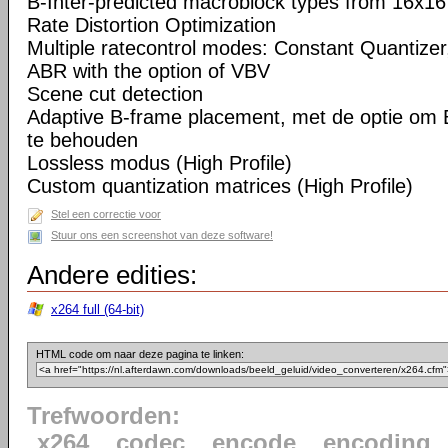
B-Inter-predicted macroblock types from 16x16
Rate Distortion Optimization
Multiple ratecontrol modes: Constant Quantizer,
ABR with the option of VBV
Scene cut detection
Adaptive B-frame placement, met de optie om 
te behouden
Lossless modus (High Profile)
Custom quantization matrices (High Profile)
Stel een correctie voor
Stuur ons een screenshot van deze software!
Andere edities:
x264 full (64-bit)
HTML code om naar deze pagina te linken:
Trefwoorden:
x264
codec
encode
encoding