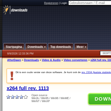
Registreren
|
Login:
Startpagina
Downloads
Top downloads
Meer
8/9/2026 12:33:36 PM
AfterDawn
>
Downloads
>
Video & Audio
>
Video converteren
>
x264 full rev. 11
Dit is een oude versie van deze software. Je kunt ook de
rev. 2334 (laatste stabiele
x264 full rev. 1113
Open source
DOW
Win2k / Win95 / Win98 / WinME /
WinNT / WinXP