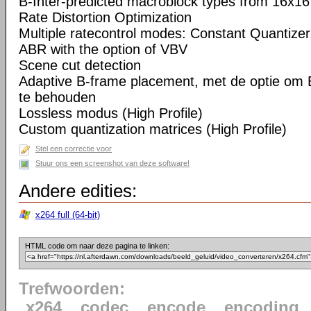
B-Inter-predicted macroblock types from 16x16
Rate Distortion Optimization
Multiple ratecontrol modes: Constant Quantizer,
ABR with the option of VBV
Scene cut detection
Adaptive B-frame placement, met de optie om 
te behouden
Lossless modus (High Profile)
Custom quantization matrices (High Profile)
Stel een correctie voor
Stuur ons een screenshot van deze software!
Andere edities:
x264 full (64-bit)
HTML code om naar deze pagina te linken:
Trefwoorden:
x264
codec
encode
encoding