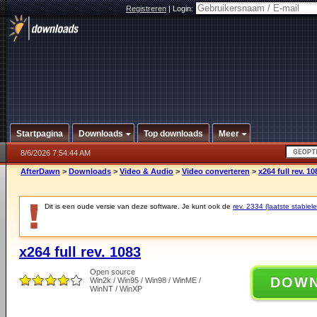
Registreren
|
Login:
Startpagina
Downloads
Top downloads
Meer
8/6/2026 7:54:44 AM
AfterDawn
>
Downloads
>
Video & Audio
>
Video converteren
>
x264 full rev. 10
Dit is een oude versie van deze software. Je kunt ook de
rev. 2334 (laatste stabiele
x264 full rev. 1083
Open source
DOW
Win2k / Win95 / Win98 / WinME /
WinNT / WinXP