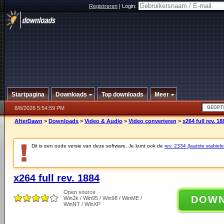
Registreren
|
Login:
Startpagina
Downloads
Top downloads
Meer
8/8/2026 5:54:59 PM
AfterDawn
>
Downloads
>
Video & Audio
>
Video converteren
>
x264 full rev. 18
Dit is een oude versie van deze software. Je kunt ook de
rev. 2334 (laatste stabiele
x264 full rev. 1884
Open source
DOW
Win2k / Win95 / Win98 / WinME /
WinNT / WinXP