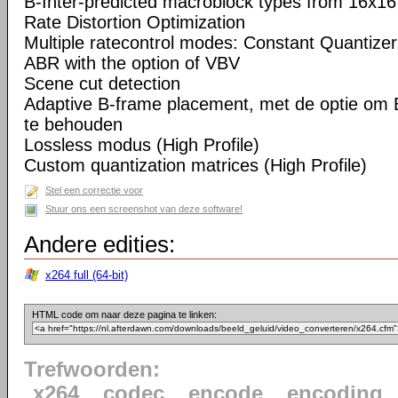
B-Inter-predicted macroblock types from 16x16
Rate Distortion Optimization
Multiple ratecontrol modes: Constant Quantizer,
ABR with the option of VBV
Scene cut detection
Adaptive B-frame placement, met de optie om 
te behouden
Lossless modus (High Profile)
Custom quantization matrices (High Profile)
Stel een correctie voor
Stuur ons een screenshot van deze software!
Andere edities:
x264 full (64-bit)
HTML code om naar deze pagina te linken:
Trefwoorden:
x264
codec
encode
encoding