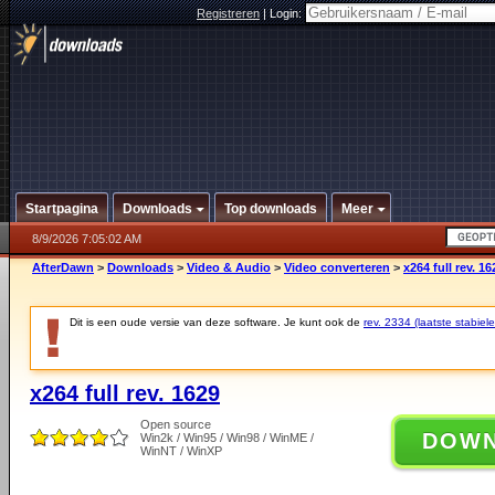
Registreren
|
Login:
Startpagina
Downloads
Top downloads
Meer
8/9/2026 7:05:02 AM
AfterDawn
>
Downloads
>
Video & Audio
>
Video converteren
>
x264 full rev. 16
Dit is een oude versie van deze software. Je kunt ook de
rev. 2334 (laatste stabiele
x264 full rev. 1629
Open source
DOW
Win2k / Win95 / Win98 / WinME /
WinNT / WinXP