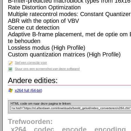
B-Inter-predicted macroblock types from 16x16
Rate Distortion Optimization
Multiple ratecontrol modes: Constant Quantizer,
ABR with the option of VBV
Scene cut detection
Adaptive B-frame placement, met de optie om 
te behouden
Lossless modus (High Profile)
Custom quantization matrices (High Profile)
Stel een correctie voor
Stuur ons een screenshot van deze software!
Andere edities:
x264 full (64-bit)
HTML code om naar deze pagina te linken:
Trefwoorden:
x264
codec
encode
encoding