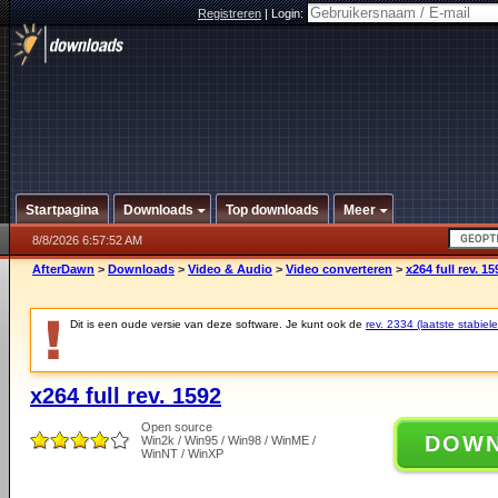
Registreren
|
Login:
Startpagina
Downloads
Top downloads
Meer
8/8/2026 6:57:52 AM
AfterDawn
>
Downloads
>
Video & Audio
>
Video converteren
>
x264 full rev. 15
Dit is een oude versie van deze software. Je kunt ook de
rev. 2334 (laatste stabiele
x264 full rev. 1592
Open source
DOW
Win2k / Win95 / Win98 / WinME /
WinNT / WinXP