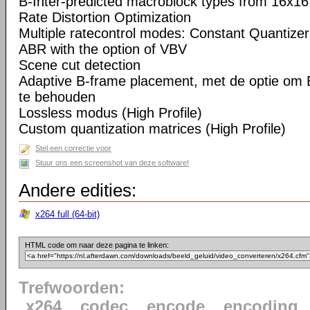
B-Inter-predicted macroblock types from 16x16
Rate Distortion Optimization
Multiple ratecontrol modes: Constant Quantizer,
ABR with the option of VBV
Scene cut detection
Adaptive B-frame placement, met de optie om 
te behouden
Lossless modus (High Profile)
Custom quantization matrices (High Profile)
Stel een correctie voor
Stuur ons een screenshot van deze software!
Andere edities:
x264 full (64-bit)
HTML code om naar deze pagina te linken:
Trefwoorden:
x264
codec
encode
encoding