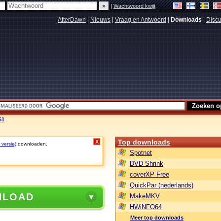
|
Wachtwoord kwijt
AfterDawn
|
Nieuws
|
Vraag en Antwoord
|
Downloads
|
Discu
61
Top downloads
X
 versie)
downloaden.
Spotnet
DVD Shrink
coverXP Free
QuickPar (nederlands)
NLOAD
MakeMKV
HWiNFO64
Meer top downloads