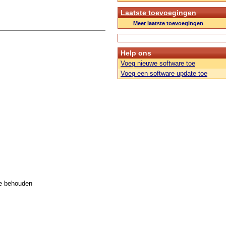
Laatste toevoegingen
Meer laatste toevoegingen
Help ons
Voeg nieuwe software toe
Voeg een software update toe
te behouden