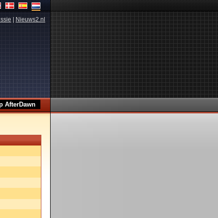
ssie
|
Nieuws2.nl