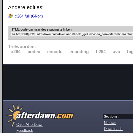
Andere edities:
x264 full (64-bit)
HTML code om naar deze pagina te linken:
Trefwoorden:
x264
codec
encode
encoding
h264
avc
hi
Sections:
Nieuws
Over AfterDawn
Downloads
Feedback