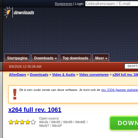
Registreren
|
Login:
Startpagina
Downloads
Top downloads
Meer
8/6/2026 12:35:06 AM
AfterDawn
>
Downloads
>
Video & Audio
>
Video converteren
>
x264 full rev. 10
Dit is een oude versie van deze software. Je kunt ook de
rev. 2334 (laatste stabiele
x264 full rev. 1061
Open source
DOW
Win2k / Win95 / Win98 / WinME /
WinNT / WinXP