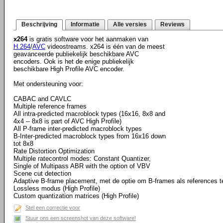
Beschrijving
Informatie
Alle versies
Reviews
x264
is gratis software voor het aanmaken van
H.264
/
AVC
videostreams. x264 is één van de meest
geavanceerde publiekelijk beschikbare AVC
encoders. Ook is het de enige publiekelijk
beschikbare High Profile AVC encoder.
Met ondersteuning voor:
CABAC and CAVLC
Multiple reference frames
All intra-predicted macroblock types (16x16, 8x8 and
4x4 -- 8x8 is part of AVC High Profile)
All P-frame inter-predicted macroblock types
B-Inter-predicted macroblock types from 16x16 down
tot 8x8
Rate Distortion Optimization
Multiple ratecontrol modes: Constant Quantizer,
Single of Multipass ABR with the option of VBV
Scene cut detection
Adaptive B-frame placement, met de optie om B-frames als references 
Lossless modus (High Profile)
Custom quantization matrices (High Profile)
Stel een correctie voor
Stuur ons een screenshot van deze software!