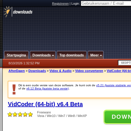
Registreren
|
Login:
Startpagina
Downloads
Top downloads
Meer
8/10/2026 1:32:52 PM
AfterDawn
>
Downloads
>
Video & Audio
>
Video converteren
>
VidCoder (64-bi
Dit is een oude versie van deze software. Je kunt ook de
v5.21 (laatste stabiele ver
of de
v6.12 Beta (laatste beta versie)
.
VidCoder (64-bit) v6.4 Beta
Freeware
DOW
Vista / Win10 / Win7 / Win8 / WinXP