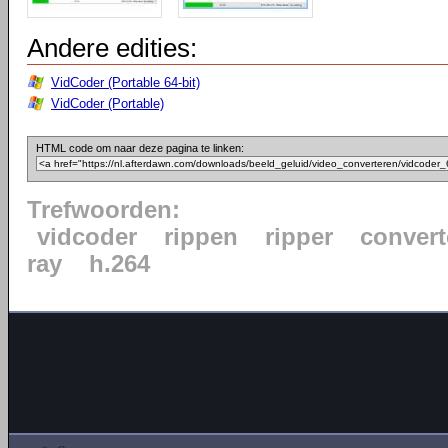
Andere edities:
VidCoder (Portable 64-bit)
VidCoder (Portable)
HTML code om naar deze pagina te linken:
Trefwoorden:
vidcoder
rippen
ripper
convert
ray
h.264