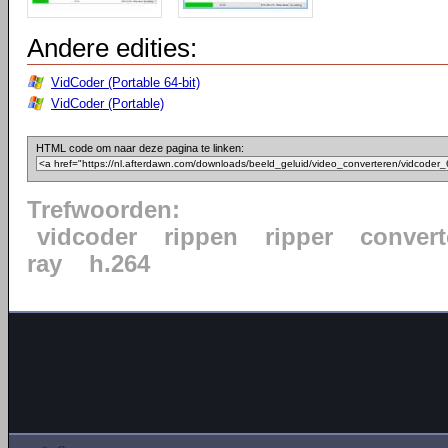
Andere edities:
VidCoder (Portable 64-bit)
VidCoder (Portable)
HTML code om naar deze pagina te linken:
Trefwoorden:
vidcoder
rippen
ripper
convert
ray
h.264