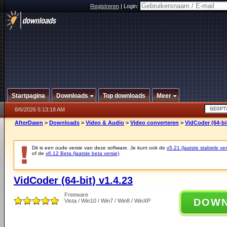
Registreren
|
Login:
Startpagina
Downloads
Top downloads
Meer
8/6/2026 5:13:18 AM
AfterDawn
>
Downloads
>
Video & Audio
>
Video converteren
>
VidCoder (64-bit
Dit is een oude versie van deze software. Je kunt ook de
v5.21 (laatste stabiele ver
of de
v6.12 Beta (laatste beta versie)
.
VidCoder (64-bit) v1.4.23
Freeware
DOW
Vista / Win10 / Win7 / Win8 / WinXP