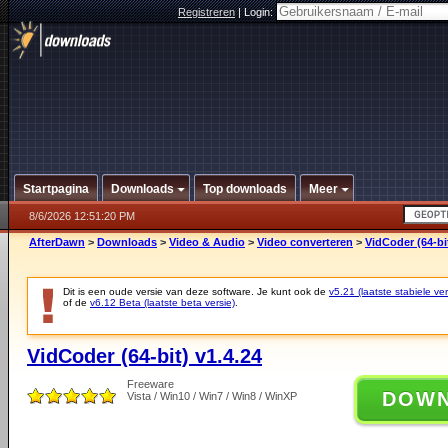
Registreren
|
Login:
Startpagina
Downloads
Top downloads
Meer
8/6/2026 12:51:20 PM
AfterDawn
>
Downloads
>
Video & Audio
>
Video converteren
>
VidCoder (64-bit
Dit is een oude versie van deze software. Je kunt ook de
v5.21 (laatste stabiele ver
of de
v6.12 Beta (laatste beta versie)
.
VidCoder (64-bit) v1.4.24
Freeware
DOW
Vista / Win10 / Win7 / Win8 / WinXP