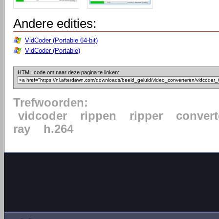
Andere edities:
VidCoder (Portable 64-bit)
VidCoder (Portable)
HTML code om naar deze pagina te linken:
Trefwoorden:
vidcoder
rippen
ripper
convert
ray
h.264