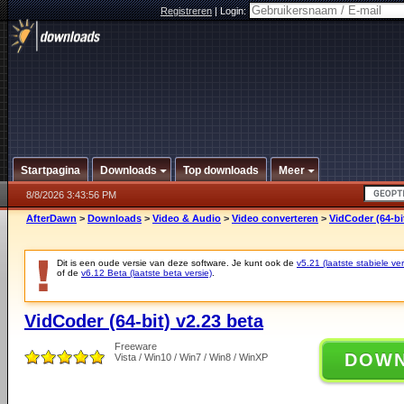
Registreren
|
Login:
Startpagina
Downloads
Top downloads
Meer
8/8/2026 3:43:56 PM
AfterDawn
>
Downloads
>
Video & Audio
>
Video converteren
>
VidCoder (64-bi
Dit is een oude versie van deze software. Je kunt ook de
v5.21 (laatste stabiele ver
of de
v6.12 Beta (laatste beta versie)
.
VidCoder (64-bit) v2.23 beta
Freeware
DOW
Vista / Win10 / Win7 / Win8 / WinXP