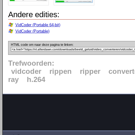
Andere edities:
VidCoder (Portable 64-bit)
VidCoder (Portable)
HTML code om naar deze pagina te linken:
Trefwoorden:
vidcoder
rippen
ripper
convert
ray
h.264