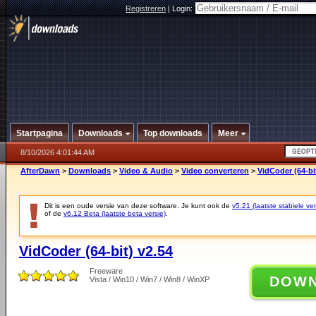
Registreren
|
Login:
Startpagina
Downloads
Top downloads
Meer
8/10/2026 4:01:44 AM
AfterDawn
>
Downloads
>
Video & Audio
>
Video converteren
>
VidCoder (64-bi
Dit is een oude versie van deze software. Je kunt ook de
v5.21 (laatste stabiele ver
of de
v6.12 Beta (laatste beta versie)
.
VidCoder (64-bit) v2.54
Freeware
DOW
Vista / Win10 / Win7 / Win8 / WinXP