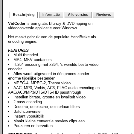
Beschrijving
Informatie
Alle versies
Reviews
VidCoder
is een gratis Blu-ray & DVD ripping en
videoconversie applicatie voor Windows.
Het maakt gebruik van de populaire HandBrake als
encoding engine.
FEATURES
Multi-threaded
MP4, MKV containers
H.264 encoding met x264, 's werelds beste video
encoder
Alles wordt uitgevoerd in één proces zonder
enorme tijdelijke bestanden
MPEG-4, MPEG-2, Theora video
AAC, MP3, Vorbis, AC3, FLAC audio encoding en
AAC/AC3/MP3/DTS/DTS-HD passthrough
Instellen bitrate, grootte en kwaliteit video
2-pass encoding
Decomb, detelecine, deinterlace filters
Batchconversie
Instant vooruitblik
Maakt kleine conversie preview clips aan
Pauzeren en hervatten