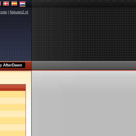
ssie
|
Nieuws2.nl