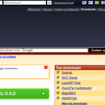
|
Wachtwoord kwijt
AfterDawn
|
Nieuws
|
Vraag en Antwoord
|
Downloads
|
Discu
) v1.4.4 Beta
Top downloads
X
sie)
downloaden.
Spotnet
DVD Shrink
coverXP Free
QuickPar (nederlands)
NLOAD
MakeMKV
HWiNFO64
Meer top downloads