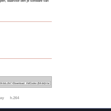
ppen, daarvoor ben je software van
ray
h.264