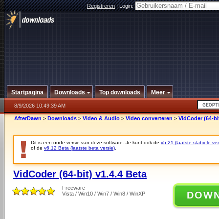
Registreren
|
Login:
Startpagina
Downloads
Top downloads
Meer
8/9/2026 10:49:39 AM
AfterDawn
>
Downloads
>
Video & Audio
>
Video converteren
>
VidCoder (64-bit
Dit is een oude versie van deze software. Je kunt ook de
v5.21 (laatste stabiele ver
of de
v6.12 Beta (laatste beta versie)
.
VidCoder (64-bit) v1.4.4 Beta
Freeware
DOW
Vista / Win10 / Win7 / Win8 / WinXP