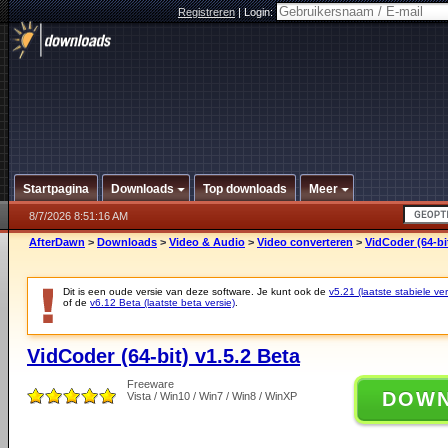
Registreren
|
Login:
Startpagina
Downloads
Top downloads
Meer
8/7/2026 8:51:16 AM
AfterDawn
>
Downloads
>
Video & Audio
>
Video converteren
>
VidCoder (64-bit
Dit is een oude versie van deze software. Je kunt ook de
v5.21 (laatste stabiele ver
of de
v6.12 Beta (laatste beta versie)
.
VidCoder (64-bit) v1.5.2 Beta
Freeware
DOW
Vista / Win10 / Win7 / Win8 / WinXP