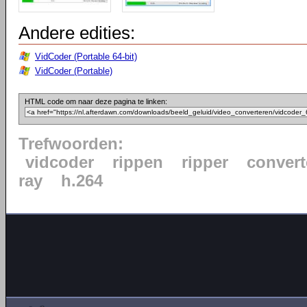
Andere edities:
VidCoder (Portable 64-bit)
VidCoder (Portable)
HTML code om naar deze pagina te linken:
Trefwoorden:
vidcoder
rippen
ripper
convert
ray
h.264