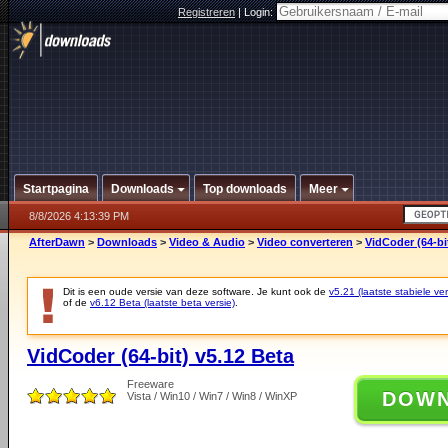
Registreren
|
Login:
Startpagina
Downloads
Top downloads
Meer
8/8/2026 4:13:39 PM
AfterDawn
>
Downloads
>
Video & Audio
>
Video converteren
>
VidCoder (64-bi
Dit is een oude versie van deze software. Je kunt ook de
v5.21 (laatste stabiele ver
of de
v6.12 Beta (laatste beta versie)
.
VidCoder (64-bit) v5.12 Beta
Freeware
DOW
Vista / Win10 / Win7 / Win8 / WinXP