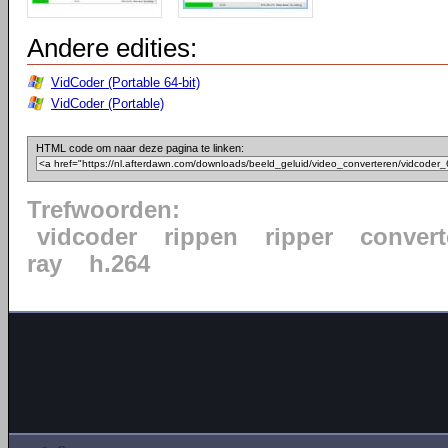
Andere edities:
VidCoder (Portable 64-bit)
VidCoder (Portable)
HTML code om naar deze pagina te linken:
Trefwoorden:
vidcoder
rippen
ripper
convert
ray
h.264