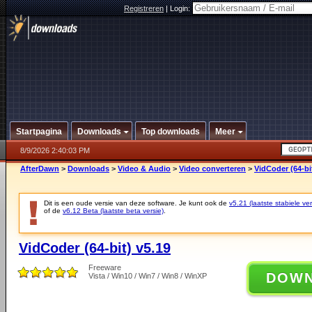
Registreren
|
Login:
Startpagina
Downloads
Top downloads
Meer
8/9/2026 2:40:03 PM
AfterDawn
>
Downloads
>
Video & Audio
>
Video converteren
>
VidCoder (64-bi
Dit is een oude versie van deze software. Je kunt ook de
v5.21 (laatste stabiele ver
of de
v6.12 Beta (laatste beta versie)
.
VidCoder (64-bit) v5.19
Freeware
DOW
Vista / Win10 / Win7 / Win8 / WinXP