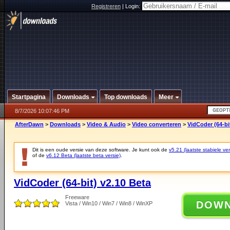
Registreren
|
Login:
Startpagina
Downloads
Top downloads
Meer
8/7/2026 10:07:46 PM
AfterDawn
>
Downloads
>
Video & Audio
>
Video converteren
>
VidCoder (64-bi
Dit is een oude versie van deze software. Je kunt ook de
v5.21 (laatste stabiele ver
of de
v6.12 Beta (laatste beta versie)
.
VidCoder (64-bit) v2.10 Beta
Freeware
DOW
Vista / Win10 / Win7 / Win8 / WinXP