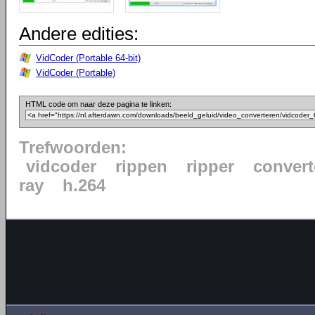
Andere edities:
VidCoder (Portable 64-bit)
VidCoder (Portable)
HTML code om naar deze pagina te linken:
Trefwoorden:
vidcoder
rippen
ripper
convert
ray
h.264