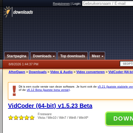
Registreren
|
Login:
Startpagina
Downloads
Top downloads
Meer
8/8/2026 1:44:37 PM
AfterDawn
>
Downloads
>
Video & Audio
>
Video converteren
>
VidCoder (64-bi
Dit is een oude versie van deze software. Je kunt ook de
v5.21 (laatste stabiele ver
of de
v6.12 Beta (laatste beta versie)
.
VidCoder (64-bit) v1.5.23 Beta
Freeware
DOW
Vista / Win10 / Win7 / Win8 / WinXP