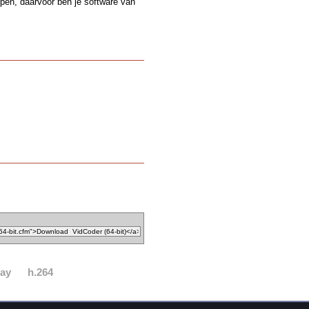
ppen, daarvoor ben je software van
ray
h.264