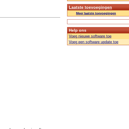
Laatste toevoegingen
Meer laatste toevoegingen
Help ons
Voeg nieuwe software toe
Voeg een software update toe