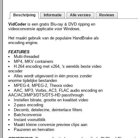
Beschrijving
Informatie
Alle versies
Reviews
VidCoder
is een gratis Blu-ray & DVD ripping en
videoconversie applicatie voor Windows.
Het maakt gebruik van de populaire HandBrake als
encoding engine.
FEATURES
Multi-threaded
MP4, MKV containers
H.264 encoding met x264, 's werelds beste video
encoder
Alles wordt uitgevoerd in één proces zonder
enorme tijdelijke bestanden
MPEG-4, MPEG-2, Theora video
AAC, MP3, Vorbis, AC3, FLAC audio encoding en
AAC/AC3/MP3/DTS/DTS-HD passthrough
Instellen bitrate, grootte en kwaliteit video
2-pass encoding
Decomb, detelecine, deinterlace filters
Batchconversie
Instant vooruitblik
Maakt kleine conversie preview clips aan
Pauzeren en hervatten