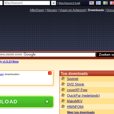
|
Wachtwoord kwijt
AfterDawn
|
Nieuws
|
Vraag en Antwoord
|
Downloads
|
Discu
t) v1.5.23 Beta
Top downloads
X
sie)
downloaden.
Spotnet
DVD Shrink
coverXP Free
QuickPar (nederlands)
NLOAD
MakeMKV
HWiNFO64
Meer top downloads