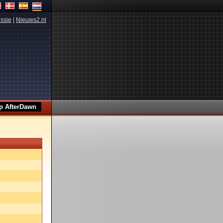
ssie
|
Nieuws2.nl