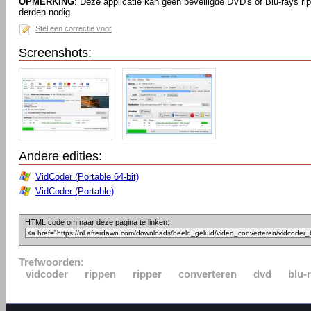
OPMERKING
: Deze applicatie kan geen beveiligde DVD's of Blu-rays ri
derden nodig.
Stel een correctie voor
Screenshots:
Andere edities:
VidCoder (Portable 64-bit)
VidCoder (Portable)
HTML code om naar deze pagina te linken:
Trefwoorden:
vidcoder
rippen
ripper
converteren
dvd
blu-