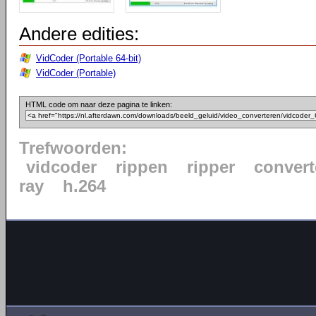
Andere edities:
VidCoder (Portable 64-bit)
VidCoder (Portable)
HTML code om naar deze pagina te linken:
Trefwoorden:
vidcoder
rippen
ripper
convert
ray
h.264