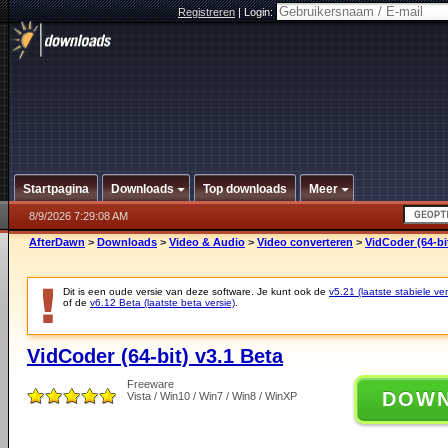
Registreren
|
Login:
Startpagina
Downloads
Top downloads
Meer
8/9/2026 7:29:08 AM
AfterDawn
>
Downloads
>
Video & Audio
>
Video converteren
>
VidCoder (64-bi
Dit is een oude versie van deze software. Je kunt ook de
v5.21 (laatste stabiele ver
of de
v6.12 Beta (laatste beta versie)
.
VidCoder (64-bit) v3.1 Beta
Freeware
DOW
Vista / Win10 / Win7 / Win8 / WinXP