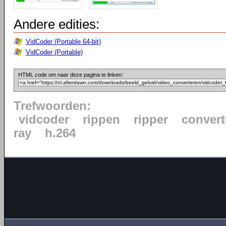
Andere edities:
VidCoder (Portable 64-bit)
VidCoder (Portable)
HTML code om naar deze pagina te linken:
Trefwoorden:
vidcoder
rippen
ripper
convert
ray
h.264