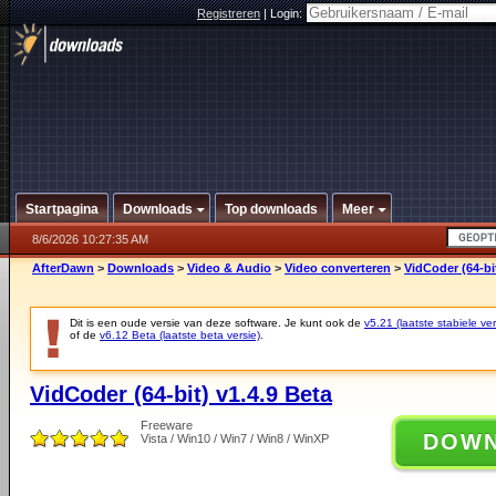
Registreren
|
Login:
Startpagina
Downloads
Top downloads
Meer
8/6/2026 10:27:35 AM
AfterDawn
>
Downloads
>
Video & Audio
>
Video converteren
>
VidCoder (64-bit
Dit is een oude versie van deze software. Je kunt ook de
v5.21 (laatste stabiele ver
of de
v6.12 Beta (laatste beta versie)
.
VidCoder (64-bit) v1.4.9 Beta
Freeware
DOW
Vista / Win10 / Win7 / Win8 / WinXP