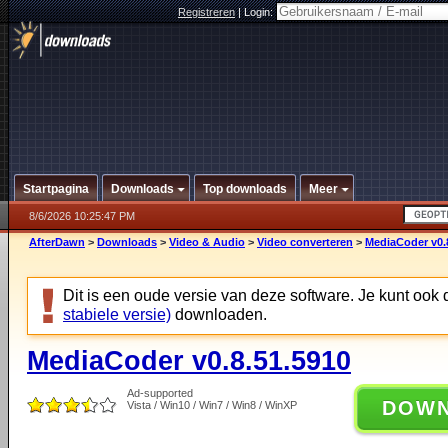
Registreren
|
Login:
Startpagina
Downloads
Top downloads
Meer
8/6/2026 10:25:47 PM
AfterDawn
>
Downloads
>
Video & Audio
>
Video converteren
>
MediaCoder v0.
Dit is een oude versie van deze software. Je kunt ook
stabiele versie)
downloaden.
MediaCoder v0.8.51.5910
Ad-supported
DOW
Vista / Win10 / Win7 / Win8 / WinXP