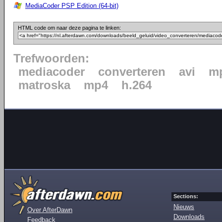
MediaCoder PSP Edition (64-bit)
HTML code om naar deze pagina te linken:
Trefwoorden:
mediacoder
converteren
avi
mp
matroska
mp4
h.264
Sections:
Nieuws
Over AfterDawn
Downloads
Feedback