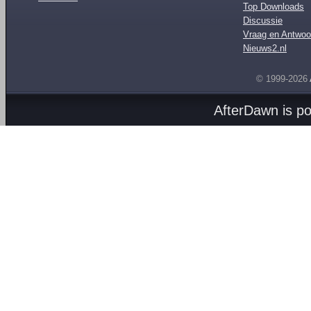
Top Downloads
Discussie
Vraag en Antwoo
Nieuws2.nl
© 1999-2026
AfterDawn is p