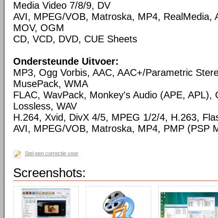
Media Video 7/8/9, DV
AVI, MPEG/VOB, Matroska, MP4, RealMedia,
MOV, OGM
CD, VCD, DVD, CUE Sheets
Ondersteunde Uitvoer:
MP3, Ogg Vorbis, AAC, AAC+/Parametric Ste
MusePack, WMA
FLAC, WavPack, Monkey's Audio (APE, APL),
Lossless, WAV
H.264, Xvid, DivX 4/5, MPEG 1/2/4, H.263, Flas
AVI, MPEG/VOB, Matroska, MP4, PMP (PSP Me
Stel een correctie voor
Screenshots: