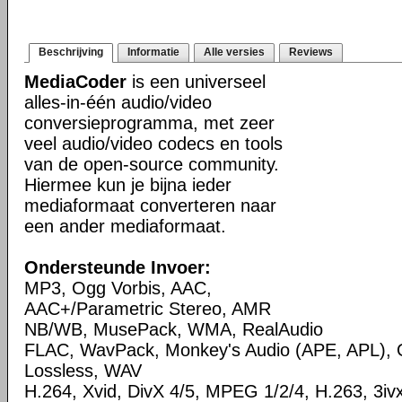
Beschrijving
Informatie
Alle versies
Reviews
MediaCoder
is een universeel
alles-in-één audio/video
conversieprogramma, met zeer
veel audio/video codecs en tools
van de open-source community.
Hiermee kun je bijna ieder
mediaformaat converteren naar
een ander mediaformaat.
Ondersteunde Invoer:
MP3, Ogg Vorbis, AAC,
AAC+/Parametric Stereo, AMR
NB/WB, MusePack, WMA, RealAudio
FLAC, WavPack, Monkey's Audio (APE, APL),
Lossless, WAV
H.264, Xvid, DivX 4/5, MPEG 1/2/4, H.263, 3i