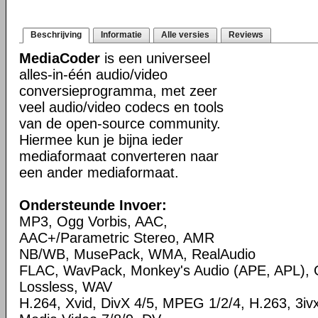
Beschrijving
Informatie
Alle versies
Reviews
MediaCoder
is een universeel
alles-in-één audio/video
conversieprogramma, met zeer
veel audio/video codecs en tools
van de open-source community.
Hiermee kun je bijna ieder
mediaformaat converteren naar
een ander mediaformaat.
Ondersteunde Invoer:
MP3, Ogg Vorbis, AAC,
AAC+/Parametric Stereo, AMR
NB/WB, MusePack, WMA, RealAudio
FLAC, WavPack, Monkey's Audio (APE, APL),
Lossless, WAV
H.264, Xvid, DivX 4/5, MPEG 1/2/4, H.263, 3i