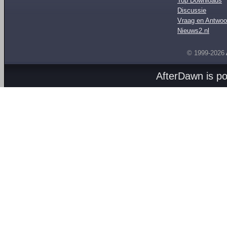
Top Downloads
Discussie
Vraag en Antwoo
Nieuws2.nl
© 1999-2026
AfterDawn is p