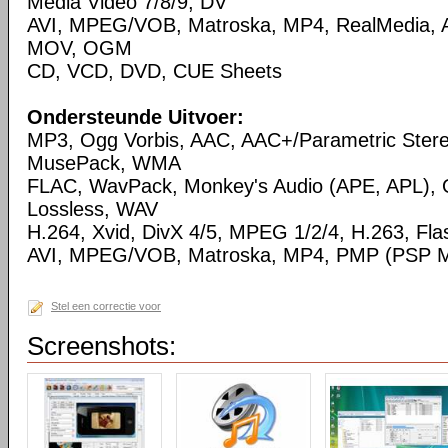
Media Video 7/8/9, DV
AVI, MPEG/VOB, Matroska, MP4, RealMedia,
MOV, OGM
CD, VCD, DVD, CUE Sheets
Ondersteunde Uitvoer:
MP3, Ogg Vorbis, AAC, AAC+/Parametric Ste
MusePack, WMA
FLAC, WavPack, Monkey's Audio (APE, APL),
Lossless, WAV
H.264, Xvid, DivX 4/5, MPEG 1/2/4, H.263, Flas
AVI, MPEG/VOB, Matroska, MP4, PMP (PSP Me
Stel een correctie voor
Screenshots: