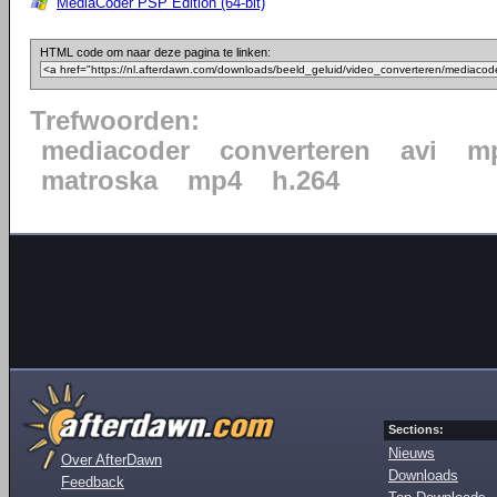
MediaCoder PSP Edition (64-bit)
HTML code om naar deze pagina te linken:
Trefwoorden:
mediacoder
converteren
avi
mp
matroska
mp4
h.264
Sections:
Nieuws
Over AfterDawn
Downloads
Feedback