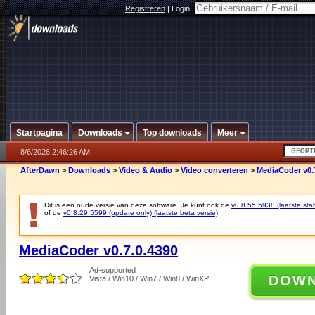
Registreren
|
Login:
Startpagina
Downloads
Top downloads
Meer
8/6/2026 2:46:26 AM
AfterDawn
>
Downloads
>
Video & Audio
>
Video converteren
>
MediaCoder v0.
Dit is een oude versie van deze software. Je kunt ook de
v0.8.55.5938 (laatste stab
of de
v0.8.29.5599 (update only) (laatste beta versie)
.
MediaCoder v0.7.0.4390
Ad-supported
DOW
Vista / Win10 / Win7 / Win8 / WinXP