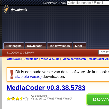
Registreren
|
Login:
Startpagina
Downloads
Top downloads
Meer
8/10/2026 10:36:50 AM
AfterDawn
>
Downloads
>
Video & Audio
>
Video converteren
>
MediaCoder v0.
Dit is een oude versie van deze software. Je kunt ook
stabiele versie)
downloaden.
MediaCoder v0.8.38.5783
Ad-supported
DOW
Vista / Win10 / Win7 / Win8 / WinXP