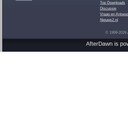
Top Downloads
Discussie
Vraag en Antwoo
Nieuws2.nl
© 1999-2026
AfterDawn is p