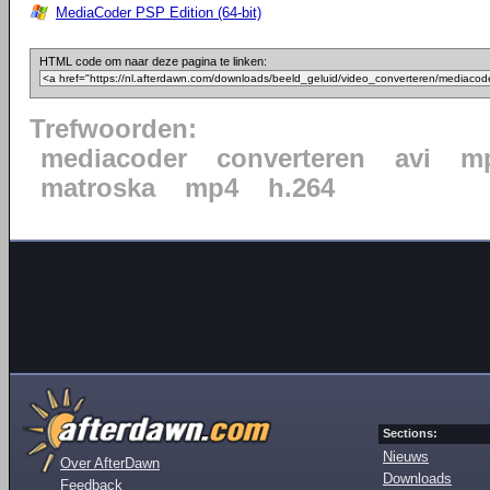
MediaCoder PSP Edition (64-bit)
HTML code om naar deze pagina te linken:
Trefwoorden:
mediacoder
converteren
avi
mp
matroska
mp4
h.264
Sections:
Nieuws
Over AfterDawn
Downloads
Feedback