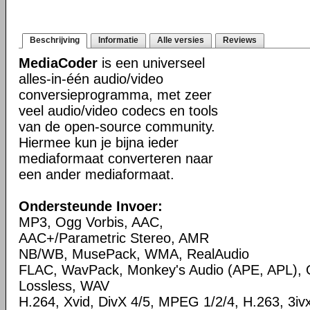
Beschrijving
Informatie
Alle versies
Reviews
MediaCoder
is een universeel
alles-in-één audio/video
conversieprogramma, met zeer
veel audio/video codecs en tools
van de open-source community.
Hiermee kun je bijna ieder
mediaformaat converteren naar
een ander mediaformaat.
Ondersteunde Invoer:
MP3, Ogg Vorbis, AAC,
AAC+/Parametric Stereo, AMR
NB/WB, MusePack, WMA, RealAudio
FLAC, WavPack, Monkey's Audio (APE, APL),
Lossless, WAV
H.264, Xvid, DivX 4/5, MPEG 1/2/4, H.263, 3i