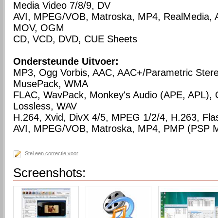
Media Video 7/8/9, DV
AVI, MPEG/VOB, Matroska, MP4, RealMedia,
MOV, OGM
CD, VCD, DVD, CUE Sheets
Ondersteunde Uitvoer:
MP3, Ogg Vorbis, AAC, AAC+/Parametric Ste
MusePack, WMA
FLAC, WavPack, Monkey's Audio (APE, APL),
Lossless, WAV
H.264, Xvid, DivX 4/5, MPEG 1/2/4, H.263, Flas
AVI, MPEG/VOB, Matroska, MP4, PMP (PSP Me
Stel een correctie voor
Screenshots: