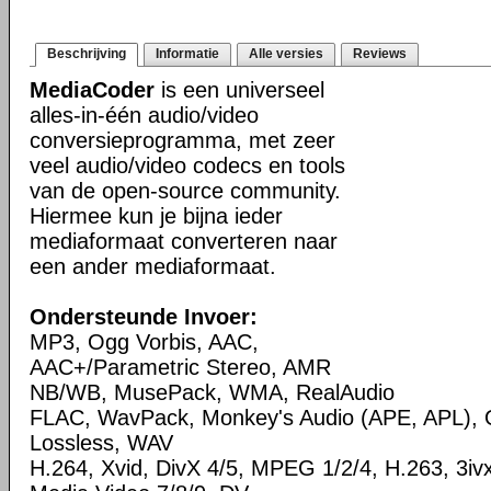
Beschrijving
Informatie
Alle versies
Reviews
MediaCoder
is een universeel
alles-in-één audio/video
conversieprogramma, met zeer
veel audio/video codecs en tools
van de open-source community.
Hiermee kun je bijna ieder
mediaformaat converteren naar
een ander mediaformaat.
Ondersteunde Invoer:
MP3, Ogg Vorbis, AAC,
AAC+/Parametric Stereo, AMR
NB/WB, MusePack, WMA, RealAudio
FLAC, WavPack, Monkey's Audio (APE, APL),
Lossless, WAV
H.264, Xvid, DivX 4/5, MPEG 1/2/4, H.263, 3i