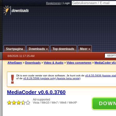
Registreren
|
Login:
Startpagina
Downloads
Top downloads
Meer
8/8/2026 11:17:25 AM
AfterDawn
>
Downloads
>
Video & Audio
>
Video converteren
>
MediaCoder v0.
Dit is een oude versie van deze software. Je kunt ook de
v0.8.55.5938 (laatste stab
of de
v0.8.29.5599 (update only) (laatste beta versie)
.
MediaCoder v0.6.0.3760
Ad-supported
DOW
Vista / Win10 / Win7 / Win8 / WinXP