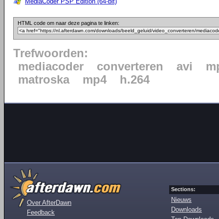
MediaCoder PSP Edition (64-bit)
HTML code om naar deze pagina te linken:
Trefwoorden:
mediacoder
converteren
avi
mp
matroska
mp4
h.264
Sections:
Nieuws
Over AfterDawn
Downloads
Feedback