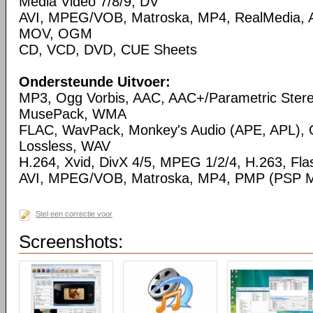
Media Video 7/8/9, DV
AVI, MPEG/VOB, Matroska, MP4, RealMedia,
MOV, OGM
CD, VCD, DVD, CUE Sheets
Ondersteunde Uitvoer:
MP3, Ogg Vorbis, AAC, AAC+/Parametric Ste
MusePack, WMA
FLAC, WavPack, Monkey's Audio (APE, APL),
Lossless, WAV
H.264, Xvid, DivX 4/5, MPEG 1/2/4, H.263, Flas
AVI, MPEG/VOB, Matroska, MP4, PMP (PSP Me
Stel een correctie voor
Screenshots: