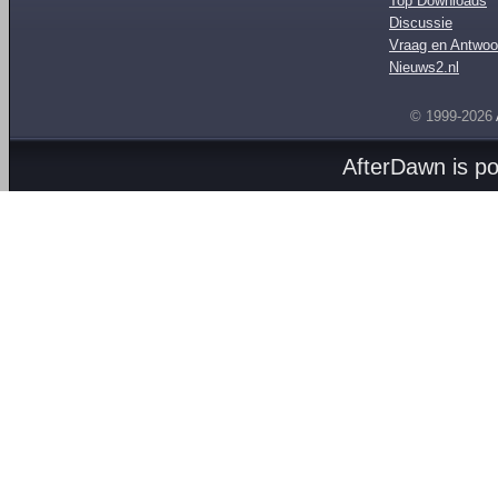
Top Downloads
Discussie
Vraag en Antwoo
Nieuws2.nl
© 1999-2026
AfterDawn is p