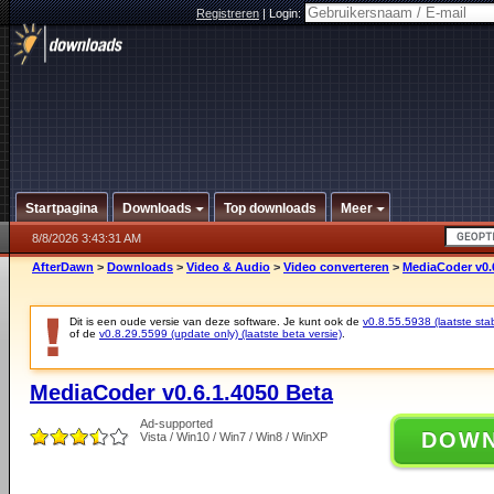
Registreren
|
Login:
Startpagina
Downloads
Top downloads
Meer
8/8/2026 3:43:31 AM
AfterDawn
>
Downloads
>
Video & Audio
>
Video converteren
>
MediaCoder v0.
Dit is een oude versie van deze software. Je kunt ook de
v0.8.55.5938 (laatste stab
of de
v0.8.29.5599 (update only) (laatste beta versie)
.
MediaCoder v0.6.1.4050 Beta
Ad-supported
DOW
Vista / Win10 / Win7 / Win8 / WinXP