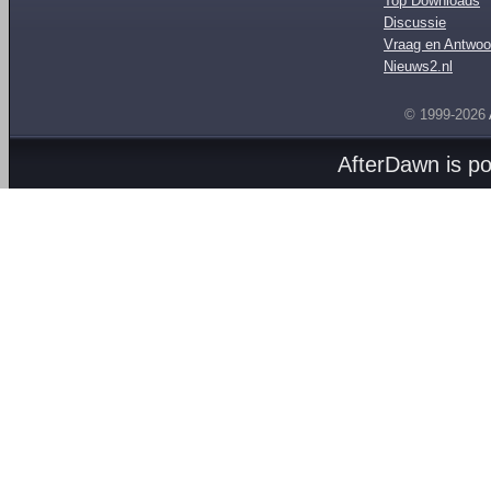
Top Downloads
Discussie
Vraag en Antwoo
Nieuws2.nl
© 1999-2026
AfterDawn is p