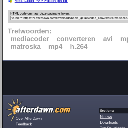
MediaCoder PSP Edition (64-bit)
HTML code om naar deze pagina te linken:
Trefwoorden:
mediacoder
converteren
avi
mp
matroska
mp4
h.264
Sections:
Nieuws
Over AfterDawn
Downloads
Feedback