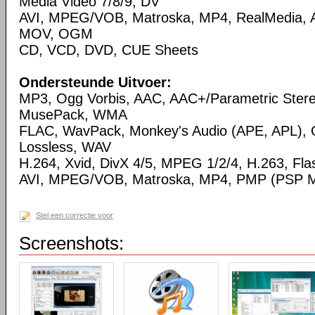
Media Video 7/8/9, DV
AVI, MPEG/VOB, Matroska, MP4, RealMedia,
MOV, OGM
CD, VCD, DVD, CUE Sheets
Ondersteunde Uitvoer:
MP3, Ogg Vorbis, AAC, AAC+/Parametric Ste
MusePack, WMA
FLAC, WavPack, Monkey's Audio (APE, APL),
Lossless, WAV
H.264, Xvid, DivX 4/5, MPEG 1/2/4, H.263, Flas
AVI, MPEG/VOB, Matroska, MP4, PMP (PSP Me
Stel een correctie voor
Screenshots: