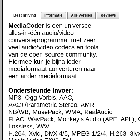
Beschrijving
Informatie
Alle versies
Reviews
MediaCoder
is een universeel
alles-in-één audio/video
conversieprogramma, met zeer
veel audio/video codecs en tools
van de open-source community.
Hiermee kun je bijna ieder
mediaformaat converteren naar
een ander mediaformaat.
Ondersteunde Invoer:
MP3, Ogg Vorbis, AAC,
AAC+/Parametric Stereo, AMR
NB/WB, MusePack, WMA, RealAudio
FLAC, WavPack, Monkey's Audio (APE, APL),
Lossless, WAV
H.264, Xvid, DivX 4/5, MPEG 1/2/4, H.263, 3i