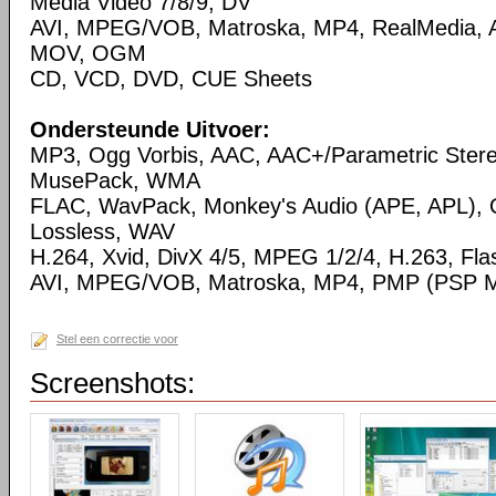
Media Video 7/8/9, DV
AVI, MPEG/VOB, Matroska, MP4, RealMedia,
MOV, OGM
CD, VCD, DVD, CUE Sheets
Ondersteunde Uitvoer:
MP3, Ogg Vorbis, AAC, AAC+/Parametric Ste
MusePack, WMA
FLAC, WavPack, Monkey's Audio (APE, APL),
Lossless, WAV
H.264, Xvid, DivX 4/5, MPEG 1/2/4, H.263, Flas
AVI, MPEG/VOB, Matroska, MP4, PMP (PSP Me
Stel een correctie voor
Screenshots: