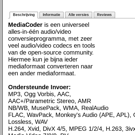
Beschrijving
Informatie
Alle versies
Reviews
MediaCoder
is een universeel
alles-in-één audio/video
conversieprogramma, met zeer
veel audio/video codecs en tools
van de open-source community.
Hiermee kun je bijna ieder
mediaformaat converteren naar
een ander mediaformaat.
Ondersteunde Invoer:
MP3, Ogg Vorbis, AAC,
AAC+/Parametric Stereo, AMR
NB/WB, MusePack, WMA, RealAudio
FLAC, WavPack, Monkey's Audio (APE, APL),
Lossless, WAV
H.264, Xvid, DivX 4/5, MPEG 1/2/4, H.263, 3i