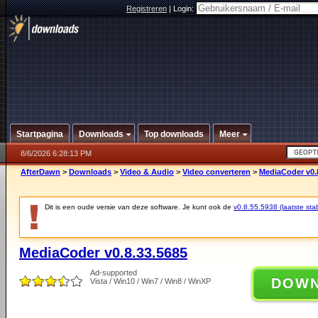
Registreren
|
Login:
Startpagina
Downloads
Top downloads
Meer
8/6/2026 6:28:13 PM
AfterDawn
>
Downloads
>
Video & Audio
>
Video converteren
>
MediaCoder v0.
Dit is een oude versie van deze software. Je kunt ook de
v0.8.55.5938 (laatste stab
MediaCoder v0.8.33.5685
Ad-supported
DOW
Vista / Win10 / Win7 / Win8 / WinXP