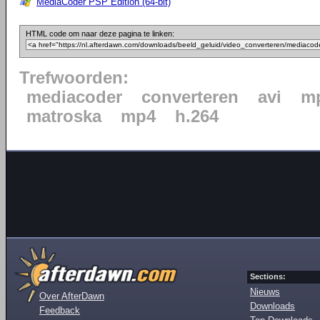
MediaCoder PSP Edition (64-bit)
HTML code om naar deze pagina te linken:
Trefwoorden:
mediacoder
converteren
avi
mp
matroska
mp4
h.264
Sections:
Nieuws
Over AfterDawn
Downloads
Feedback