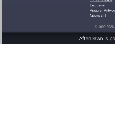
Top Downloads
Discussie
Vraag en Antwoo
Nieuws2.nl
© 1999-2026
AfterDawn is p