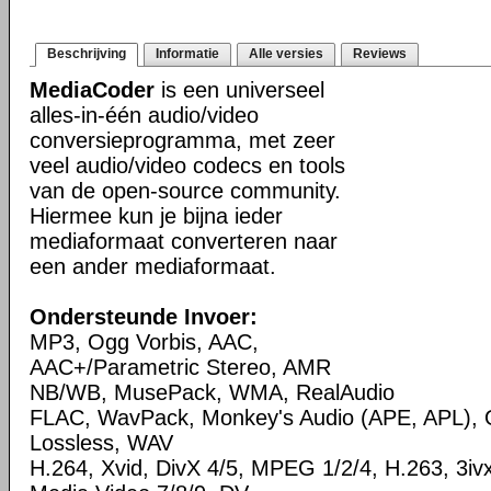
Beschrijving
Informatie
Alle versies
Reviews
MediaCoder
is een universeel
alles-in-één audio/video
conversieprogramma, met zeer
veel audio/video codecs en tools
van de open-source community.
Hiermee kun je bijna ieder
mediaformaat converteren naar
een ander mediaformaat.
Ondersteunde Invoer:
MP3, Ogg Vorbis, AAC,
AAC+/Parametric Stereo, AMR
NB/WB, MusePack, WMA, RealAudio
FLAC, WavPack, Monkey's Audio (APE, APL),
Lossless, WAV
H.264, Xvid, DivX 4/5, MPEG 1/2/4, H.263, 3i