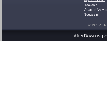
Top Downloads
Discussie
Vraag en Antwoo
Nieuws2.nl
© 1999-2026
AfterDawn is p