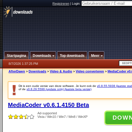
Registreren
|
Login:
Startpagina
Downloads
Top downloads
Meer
8/7/2026 1:37:25 PM
AfterDawn
>
Downloads
>
Video & Audio
>
Video converteren
>
MediaCoder v0.
Dit is een oude versie van deze software. Je kunt ook de
v0.8.55.5938 (laatste stab
of de
v0.8.29.5599 (update only) (laatste beta versie)
.
MediaCoder v0.6.1.4150 Beta
Ad-supported
DOW
Vista / Win10 / Win7 / Win8 / WinXP