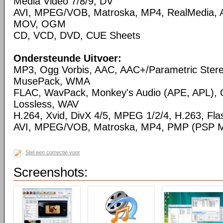
Media Video 7/8/9, DV
AVI, MPEG/VOB, Matroska, MP4, RealMedia,
MOV, OGM
CD, VCD, DVD, CUE Sheets
Ondersteunde Uitvoer:
MP3, Ogg Vorbis, AAC, AAC+/Parametric Ste
MusePack, WMA
FLAC, WavPack, Monkey's Audio (APE, APL),
Lossless, WAV
H.264, Xvid, DivX 4/5, MPEG 1/2/4, H.263, Flas
AVI, MPEG/VOB, Matroska, MP4, PMP (PSP Me
Stel een correctie voor
Screenshots: