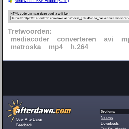
MediaCoder PSP Edition (64-bit)
HTML code om naar deze pagina te linken:
Trefwoorden:
mediacoder
converteren
avi
mp
matroska
mp4
h.264
Sections:
Nieuws
Over AfterDawn
Downloads
Feedback