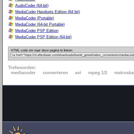
AudioCoder (64-bit)
MediaCoder Handsets Edition (64 bit)
MediaCoder (Portable)
MediaCoder (64-bit Portable)
MediaCoder PSP Edition
MediaCoder PSP Edition (64-bit)
HTML code om naar deze pagina te linken:
Trefwoorden:
mediacoder
converteren
avi
mpeg 1/2
matroska