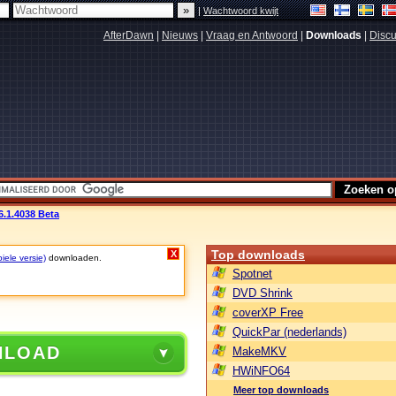
|
Wachtwoord kwijt
AfterDawn
|
Nieuws
|
Vraag en Antwoord
|
Downloads
|
Discu
6.1.4038 Beta
Top downloads
X
iele versie)
downloaden.
Spotnet
DVD Shrink
coverXP Free
QuickPar (nederlands)
NLOAD
MakeMKV
HWiNFO64
Meer top downloads