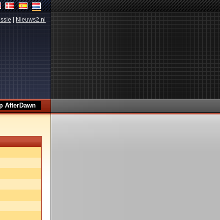
ssie
|
Nieuws2.nl