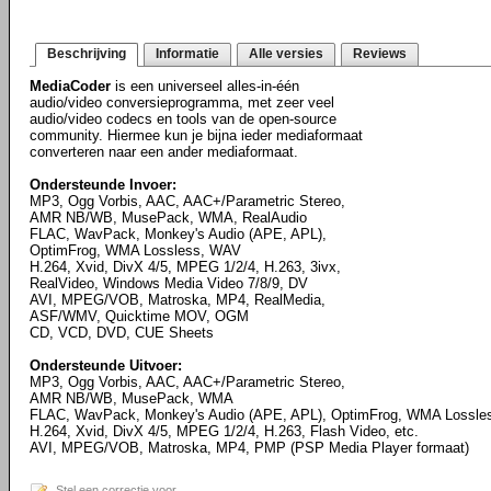
Beschrijving
Informatie
Alle versies
Reviews
MediaCoder
is een universeel alles-in-één
audio/video conversieprogramma, met zeer veel
audio/video codecs en tools van de open-source
community. Hiermee kun je bijna ieder mediaformaat
converteren naar een ander mediaformaat.
Ondersteunde Invoer:
MP3, Ogg Vorbis, AAC, AAC+/Parametric Stereo,
AMR NB/WB, MusePack, WMA, RealAudio
FLAC, WavPack, Monkey's Audio (APE, APL),
OptimFrog, WMA Lossless, WAV
H.264, Xvid, DivX 4/5, MPEG 1/2/4, H.263, 3ivx,
RealVideo, Windows Media Video 7/8/9, DV
AVI, MPEG/VOB, Matroska, MP4, RealMedia,
ASF/WMV, Quicktime MOV, OGM
CD, VCD, DVD, CUE Sheets
Ondersteunde Uitvoer:
MP3, Ogg Vorbis, AAC, AAC+/Parametric Stereo,
AMR NB/WB, MusePack, WMA
FLAC, WavPack, Monkey's Audio (APE, APL), OptimFrog, WMA Lossl
H.264, Xvid, DivX 4/5, MPEG 1/2/4, H.263, Flash Video, etc.
AVI, MPEG/VOB, Matroska, MP4, PMP (PSP Media Player formaat)
Stel een correctie voor