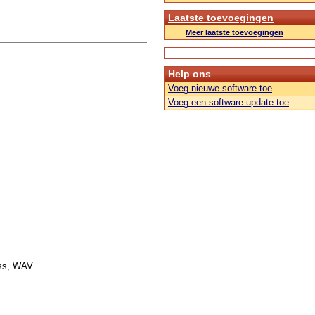
Laatste toevoegingen
Meer laatste toevoegingen
Help ons
Voeg nieuwe software toe
Voeg een software update toe
ess, WAV