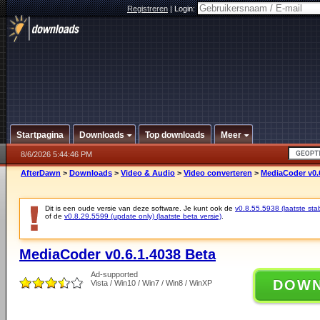
Registreren
|
Login:
Startpagina
Downloads
Top downloads
Meer
8/6/2026 5:44:46 PM
AfterDawn
>
Downloads
>
Video & Audio
>
Video converteren
>
MediaCoder v0.
Dit is een oude versie van deze software. Je kunt ook de
v0.8.55.5938 (laatste stab
of de
v0.8.29.5599 (update only) (laatste beta versie)
.
MediaCoder v0.6.1.4038 Beta
Ad-supported
DOW
Vista / Win10 / Win7 / Win8 / WinXP