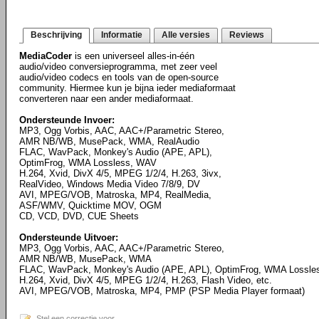
Beschrijving
Informatie
Alle versies
Reviews
MediaCoder
is een universeel alles-in-één
audio/video conversieprogramma, met zeer veel
audio/video codecs en tools van de open-source
community. Hiermee kun je bijna ieder mediaformaat
converteren naar een ander mediaformaat.
Ondersteunde Invoer:
MP3, Ogg Vorbis, AAC, AAC+/Parametric Stereo,
AMR NB/WB, MusePack, WMA, RealAudio
FLAC, WavPack, Monkey's Audio (APE, APL),
OptimFrog, WMA Lossless, WAV
H.264, Xvid, DivX 4/5, MPEG 1/2/4, H.263, 3ivx,
RealVideo, Windows Media Video 7/8/9, DV
AVI, MPEG/VOB, Matroska, MP4, RealMedia,
ASF/WMV, Quicktime MOV, OGM
CD, VCD, DVD, CUE Sheets
Ondersteunde Uitvoer:
MP3, Ogg Vorbis, AAC, AAC+/Parametric Stereo,
AMR NB/WB, MusePack, WMA
FLAC, WavPack, Monkey's Audio (APE, APL), OptimFrog, WMA Lossl
H.264, Xvid, DivX 4/5, MPEG 1/2/4, H.263, Flash Video, etc.
AVI, MPEG/VOB, Matroska, MP4, PMP (PSP Media Player formaat)
Stel een correctie voor