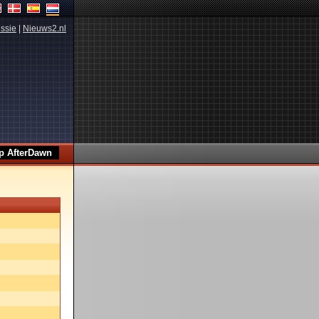
ssie
|
Nieuws2.nl