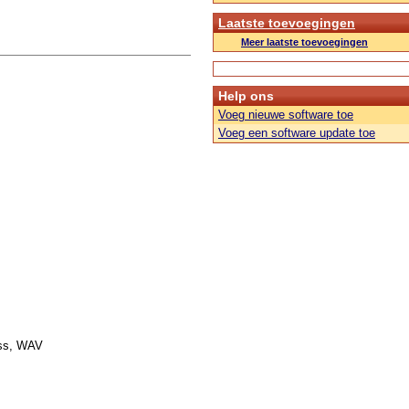
Laatste toevoegingen
Meer laatste toevoegingen
Help ons
Voeg nieuwe software toe
Voeg een software update toe
ess, WAV