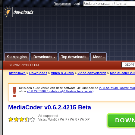
Registreren
|
Login:
Startpagina
Downloads
Top downloads
Meer
8/6/2026 9:39:17 PM
AfterDawn
>
Downloads
>
Video & Audio
>
Video converteren
>
MediaCoder v0.
Dit is een oude versie van deze software. Je kunt ook de
v0.8.55.5938 (laatste stab
of de
v0.8.29.5599 (update only) (laatste beta versie)
.
MediaCoder v0.6.2.4215 Beta
Ad-supported
DOW
Vista / Win10 / Win7 / Win8 / WinXP