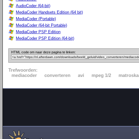
AudioCoder (64-bit)
MediaCoder Handsets Edition (64 bit)
MediaCoder (Portable)
MediaCoder (64-bit Portable)
MediaCoder PSP Edition
MediaCoder PSP Edition (64-bit)
HTML code om naar deze pagina te linken:
Trefwoorden:
mediacoder
converteren
avi
mpeg 1/2
matroska