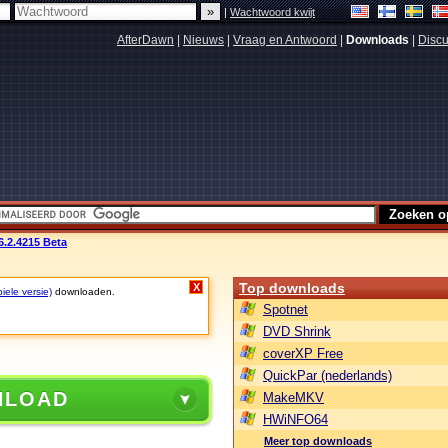
|
Wachtwoord kwijt
AfterDawn
|
Nieuws
|
Vraag en Antwoord
|
Downloads
|
Discu
6.2.4215 Beta
Top downloads
X
iele versie)
downloaden.
Spotnet
DVD Shrink
coverXP Free
QuickPar (nederlands)
NLOAD
MakeMKV
HWiNFO64
Meer top downloads