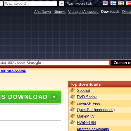
|
Wachtwoord kwijt
AfterDawn
|
Nieuws
|
Vraag en Antwoord
|
Downloads
|
Discu
bit) v0.8.22.5506
Top downloads
Spotnet
IS DOWNLOAD
DVD Shrink
coverXP Free
QuickPar (nederlands)
MakeMKV
HWiNFO64
Meer top downloads