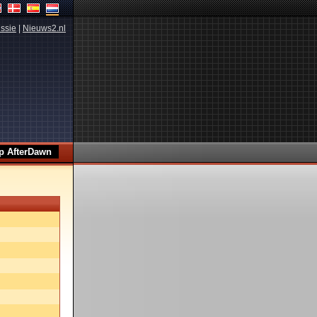
ssie
|
Nieuws2.nl