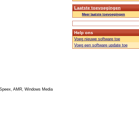
Laatste toevoegingen
Meer laatste toevoegingen
Help ons
Voeg nieuwe software toe
Voeg een software update toe
 Speex, AMR, Windows Media