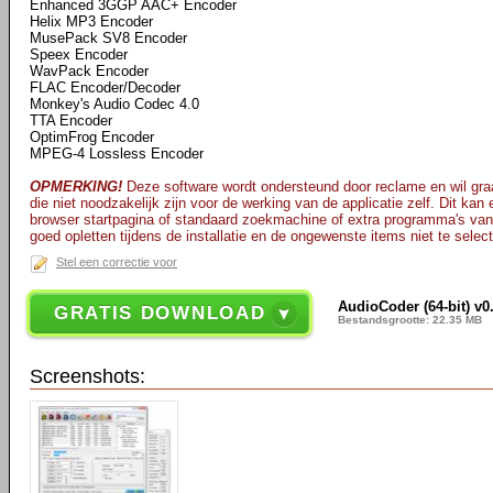
Enhanced 3GGP AAC+ Encoder
Helix MP3 Encoder
MusePack SV8 Encoder
Speex Encoder
WavPack Encoder
FLAC Encoder/Decoder
Monkey's Audio Codec 4.0
TTA Encoder
OptimFrog Encoder
MPEG-4 Lossless Encoder
OPMERKING!
Deze software wordt ondersteund door reclame en wil graa
die niet noodzakelijk zijn voor de werking van de applicatie zelf. Dit kan
browser startpagina of standaard zoekmachine of extra programma's van
goed opletten tijdens de installatie en de ongewenste items niet te selec
Stel een correctie voor
AudioCoder (64-bit) v0
GRATIS DOWNLOAD
Bestandsgrootte: 22.35 MB
Screenshots: