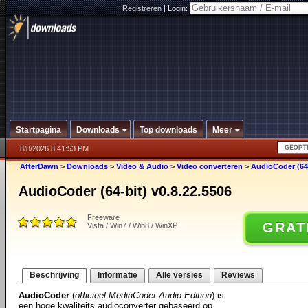
Registreren
|
Login:
Startpagina
Downloads
Top downloads
Meer
8/8/2026 8:41:53 PM
AfterDawn
>
Downloads
>
Video & Audio
>
Video converteren
>
AudioCoder (64-
AudioCoder (64-bit) v0.8.22.5506
Freeware
GRAT
Vista / Win7 / Win8 / WinXP
Beschrijving
Informatie
Alle versies
Reviews
AudioCoder
(
officieel MediaCoder Audio Edition
) is
een hoge kwaliteits audioconverter gebaseerd op