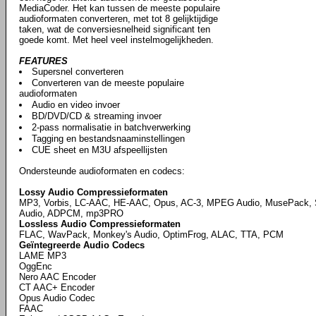
MediaCoder. Het kan tussen de meeste populaire
audioformaten converteren, met tot 8 gelijktijdige
taken, wat de conversiesnelheid significant ten
goede komt. Met heel veel instelmogelijkheden.
FEATURES
Supersnel converteren
Converteren van de meeste populaire
audioformaten
Audio en video invoer
BD/DVD/CD & streaming invoer
2-pass normalisatie in batchverwerking
Tagging en bestandsnaaminstellingen
CUE sheet en M3U afspeellijsten
Ondersteunde audioformaten en codecs:
Lossy Audio Compressieformaten
MP3, Vorbis, LC-AAC, HE-AAC, Opus, AC-3, MPEG Audio, MusePack,
Audio, ADPCM, mp3PRO
Lossless Audio Compressieformaten
FLAC, WavPack, Monkey's Audio, OptimFrog, ALAC, TTA, PCM
Geïntegreerde Audio Codecs
LAME MP3
OggEnc
Nero AAC Encoder
CT AAC+ Encoder
Opus Audio Codec
FAAC