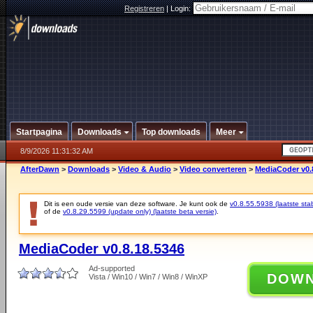
Registreren
|
Login:
Startpagina
Downloads
Top downloads
Meer
8/9/2026 11:31:32 AM
AfterDawn
>
Downloads
>
Video & Audio
>
Video converteren
>
MediaCoder v0.
Dit is een oude versie van deze software. Je kunt ook de
v0.8.55.5938 (laatste stab
of de
v0.8.29.5599 (update only) (laatste beta versie)
.
MediaCoder v0.8.18.5346
Ad-supported
DOW
Vista / Win10 / Win7 / Win8 / WinXP