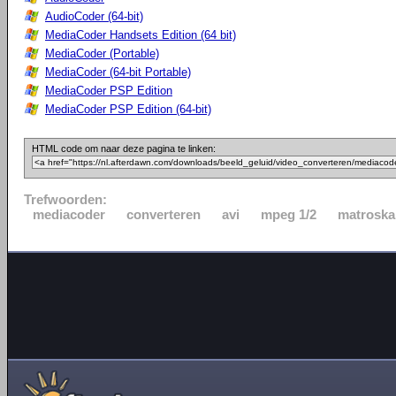
AudioCoder (64-bit)
MediaCoder Handsets Edition (64 bit)
MediaCoder (Portable)
MediaCoder (64-bit Portable)
MediaCoder PSP Edition
MediaCoder PSP Edition (64-bit)
HTML code om naar deze pagina te linken:
Trefwoorden:
mediacoder
converteren
avi
mpeg 1/2
matroska