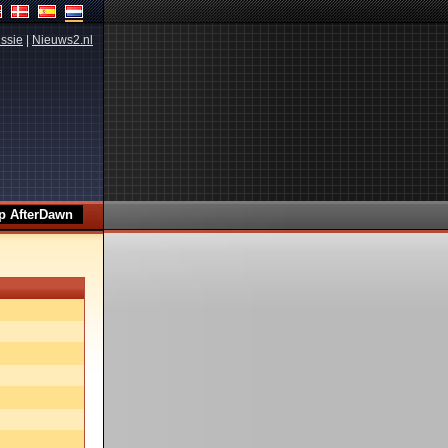
ssie
|
Nieuws2.nl