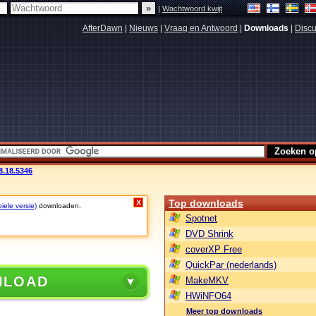
|
Wachtwoord kwijt
AfterDawn
|
Nieuws
|
Vraag en Antwoord
|
Downloads
|
Discu
8.18.5346
Top downloads
X
iele versie)
downloaden.
Spotnet
DVD Shrink
coverXP Free
QuickPar (nederlands)
NLOAD
MakeMKV
HWiNFO64
Meer top downloads