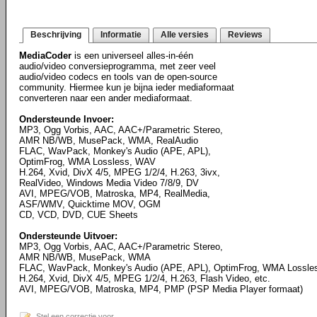
Beschrijving
Informatie
Alle versies
Reviews
MediaCoder
is een universeel alles-in-één
audio/video conversieprogramma, met zeer veel
audio/video codecs en tools van de open-source
community. Hiermee kun je bijna ieder mediaformaat
converteren naar een ander mediaformaat.
Ondersteunde Invoer:
MP3, Ogg Vorbis, AAC, AAC+/Parametric Stereo,
AMR NB/WB, MusePack, WMA, RealAudio
FLAC, WavPack, Monkey's Audio (APE, APL),
OptimFrog, WMA Lossless, WAV
H.264, Xvid, DivX 4/5, MPEG 1/2/4, H.263, 3ivx,
RealVideo, Windows Media Video 7/8/9, DV
AVI, MPEG/VOB, Matroska, MP4, RealMedia,
ASF/WMV, Quicktime MOV, OGM
CD, VCD, DVD, CUE Sheets
Ondersteunde Uitvoer:
MP3, Ogg Vorbis, AAC, AAC+/Parametric Stereo,
AMR NB/WB, MusePack, WMA
FLAC, WavPack, Monkey's Audio (APE, APL), OptimFrog, WMA Lossl
H.264, Xvid, DivX 4/5, MPEG 1/2/4, H.263, Flash Video, etc.
AVI, MPEG/VOB, Matroska, MP4, PMP (PSP Media Player formaat)
Stel een correctie voor