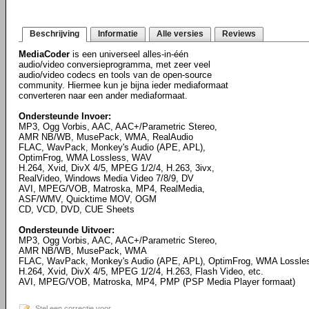
Beschrijving
Informatie
Alle versies
Reviews
MediaCoder
is een universeel alles-in-één
audio/video conversieprogramma, met zeer veel
audio/video codecs en tools van de open-source
community. Hiermee kun je bijna ieder mediaformaat
converteren naar een ander mediaformaat.
Ondersteunde Invoer:
MP3, Ogg Vorbis, AAC, AAC+/Parametric Stereo,
AMR NB/WB, MusePack, WMA, RealAudio
FLAC, WavPack, Monkey's Audio (APE, APL),
OptimFrog, WMA Lossless, WAV
H.264, Xvid, DivX 4/5, MPEG 1/2/4, H.263, 3ivx,
RealVideo, Windows Media Video 7/8/9, DV
AVI, MPEG/VOB, Matroska, MP4, RealMedia,
ASF/WMV, Quicktime MOV, OGM
CD, VCD, DVD, CUE Sheets
Ondersteunde Uitvoer:
MP3, Ogg Vorbis, AAC, AAC+/Parametric Stereo,
AMR NB/WB, MusePack, WMA
FLAC, WavPack, Monkey's Audio (APE, APL), OptimFrog, WMA Lossl
H.264, Xvid, DivX 4/5, MPEG 1/2/4, H.263, Flash Video, etc.
AVI, MPEG/VOB, Matroska, MP4, PMP (PSP Media Player formaat)
Stel een correctie voor