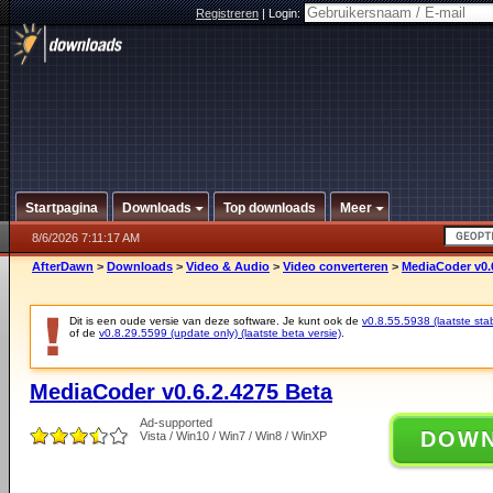
Registreren
|
Login:
Startpagina
Downloads
Top downloads
Meer
8/6/2026 7:11:17 AM
AfterDawn
>
Downloads
>
Video & Audio
>
Video converteren
>
MediaCoder v0.
Dit is een oude versie van deze software. Je kunt ook de
v0.8.55.5938 (laatste stab
of de
v0.8.29.5599 (update only) (laatste beta versie)
.
MediaCoder v0.6.2.4275 Beta
Ad-supported
DOW
Vista / Win10 / Win7 / Win8 / WinXP