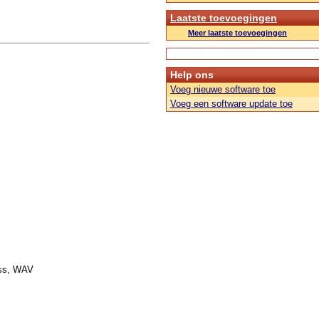
Laatste toevoegingen
Meer laatste toevoegingen
Help ons
Voeg nieuwe software toe
Voeg een software update toe
ess, WAV