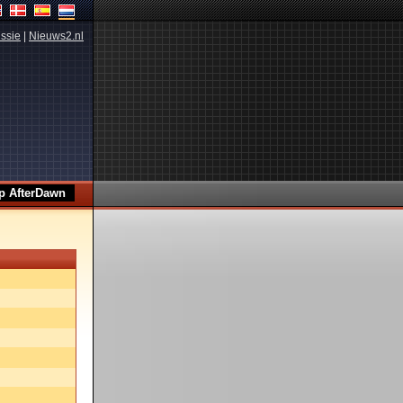
ssie
|
Nieuws2.nl