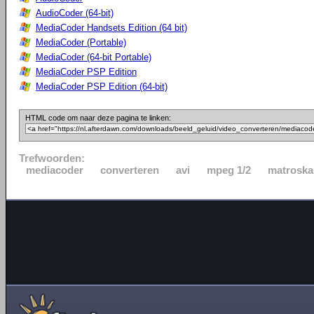
AudioCoder (64-bit)
MediaCoder Handsets Edition (64 bit)
MediaCoder (Portable)
MediaCoder (64-bit Portable)
MediaCoder PSP Edition
MediaCoder PSP Edition (64-bit)
HTML code om naar deze pagina te linken:
Trefwoorden:
mediacoder
converteren
avi
mpeg 1/2
matroska