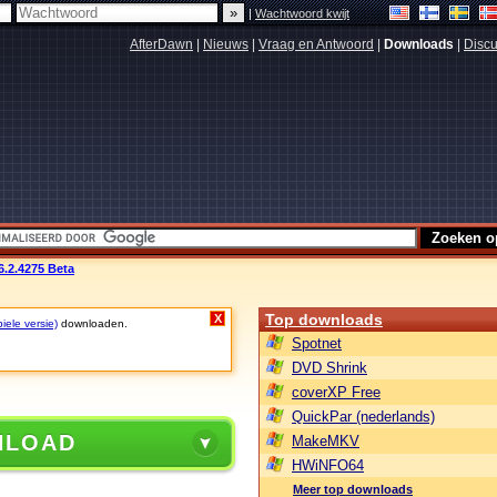
|
Wachtwoord kwijt
AfterDawn
|
Nieuws
|
Vraag en Antwoord
|
Downloads
|
Discu
6.2.4275 Beta
Top downloads
X
iele versie)
downloaden.
Spotnet
DVD Shrink
coverXP Free
QuickPar (nederlands)
NLOAD
MakeMKV
HWiNFO64
Meer top downloads