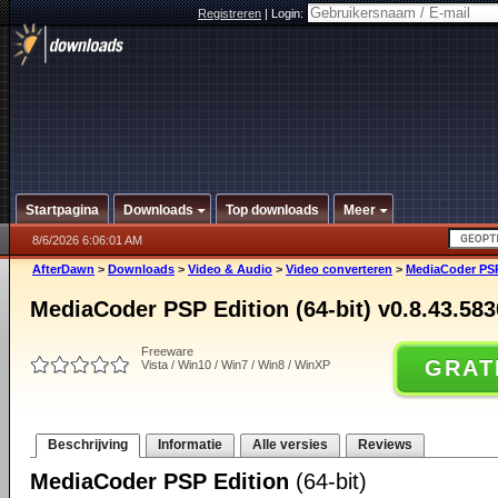
Registreren
|
Login:
Startpagina
Downloads
Top downloads
Meer
8/6/2026 6:06:01 AM
AfterDawn
>
Downloads
>
Video & Audio
>
Video converteren
>
MediaCoder PSP 
MediaCoder PSP Edition (64-bit) v0.8.43.583
Freeware
GRAT
Vista / Win10 / Win7 / Win8 / WinXP
Beschrijving
Informatie
Alle versies
Reviews
MediaCoder PSP Edition
(64-bit)