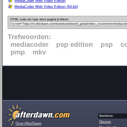
MediaCoder Web Video Edition
MediaCoder Web Video Edition (64-bit)
HTML code om naar deze pagina te linken:
Trefwoorden:
mediacoder
psp edition
psp
c
pmp
mkv
Sections:
Nieuws
Over AfterDawn