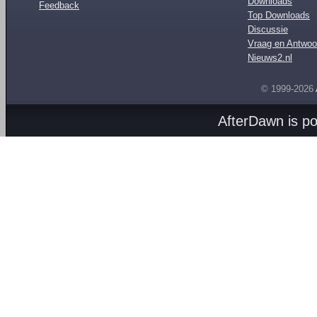
Downloads
Feedback
Top Downloads
Discussie
Vraag en Antwoo
Nieuws2.nl
© 1999-2026
AfterDawn is p