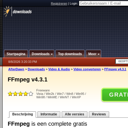
Registreren
|
Login:
Startpagina
Downloads
Top downloads
Meer
8/8/2026 3:20:33 PM
AfterDawn
>
Downloads
>
Video & Audio
>
Video converteren
>
FFmpeg v4.3.1
FFmpeg v4.3.1
Freeware
GRAT
Vista / Win2k / Win7 / Win8 / Win95 /
Win98 / WinME / WinNT / WinXP
Beschrijving
Informatie
Alle versies
Reviews
FFmpeg
is een complete gratis