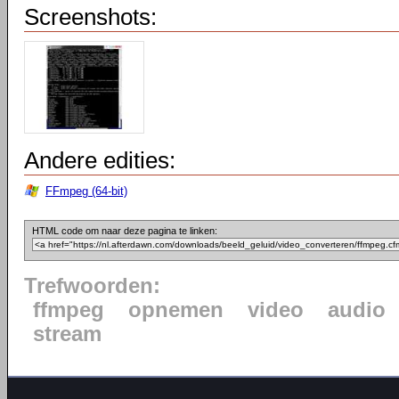
Screenshots:
Andere edities:
FFmpeg (64-bit)
HTML code om naar deze pagina te linken:
Trefwoorden:
ffmpeg
opnemen
video
audio
stream